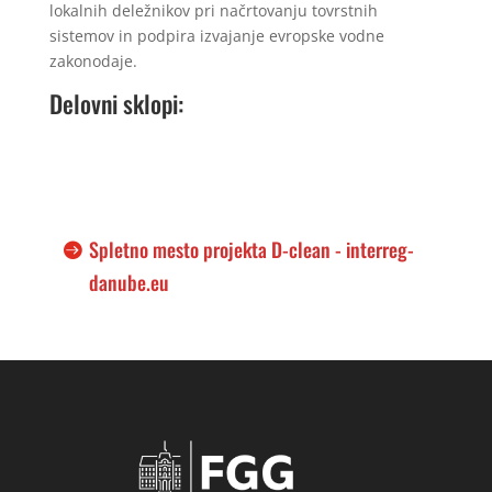
lokalnih deležnikov pri načrtovanju tovrstnih
sistemov in podpira izvajanje evropske vodne
zakonodaje.
Delovni sklopi:
Spletno mesto projekta D-clean - interreg-
danube.eu