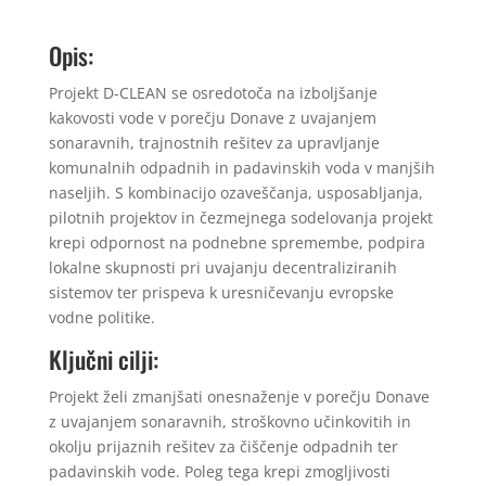
Opis:
Projekt D-CLEAN se osredotoča na izboljšanje
kakovosti vode v porečju Donave z uvajanjem
sonaravnih, trajnostnih rešitev za upravljanje
komunalnih odpadnih in padavinskih voda v manjših
naseljih. S kombinacijo ozaveščanja, usposabljanja,
pilotnih projektov in čezmejnega sodelovanja projekt
krepi odpornost na podnebne spremembe, podpira
lokalne skupnosti pri uvajanju decentraliziranih
sistemov ter prispeva k uresničevanju evropske
vodne politike.
Ključni cilji:
Projekt želi zmanjšati onesnaženje v porečju Donave
z uvajanjem sonaravnih, stroškovno učinkovitih in
okolju prijaznih rešitev za čiščenje odpadnih ter
padavinskih vode. Poleg tega krepi zmogljivosti