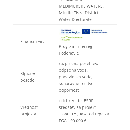
MEĐIMURSKE WATERS,
Middle Tisza District
Water Diectorate
Finančni vir:
Program Interreg
Podonavje
razpršena poselitev,
odpadna voda,
Ključne
padavinska voda,
besede:
sonaravne rešitve,
odpornost
odobren del ESRR
Vrednost
sredstev za projekt
projekta:
1.686.079,98 €, od tega za
FGG 190.000 €