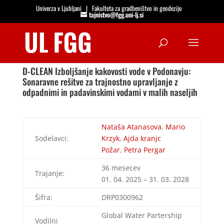
Univerza v Ljubljani
|
Fakulteta za gradbeništvo in geodezijo
tajnistvo@fgg.uni-lj.si
Open
D-CLEAN Izboljšanje kakovosti vode v Podonavju:
Sonaravne rešitve za trajnostno upravljanje z
odpadnimi in padavinskimi vodami v malih naseljih
Nataša Atanasova
,
Mario
Sodelavci:
Krzyk
,
Ajda kranjc
Požar
,
Petra Pergar
36 mesecev
Trajanje:
01. 04. 2025 – 31. 03. 2028
Šifra:
DRP0300962
Global Water Partership
Vodilni