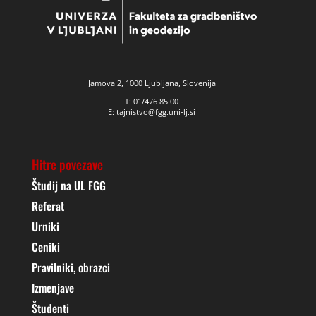
Jamova 2, 1000 Ljubljana, Slovenija
T: 01/476 85 00
E: tajnistvo@fgg.uni-lj.si
Hitre povezave
Študij na UL FGG
Referat
Urniki
Ceniki
Pravilniki, obrazci
Izmenjave
Študenti