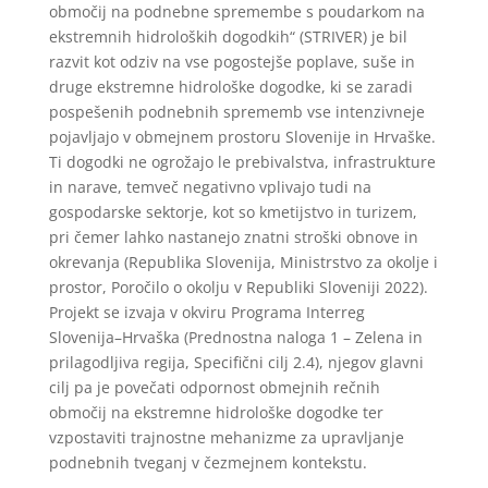
območij na podnebne spremembe s poudarkom na
ekstremnih hidroloških dogodkih“ (STRIVER) je bil
razvit kot odziv na vse pogostejše poplave, suše in
druge ekstremne hidrološke dogodke, ki se zaradi
pospešenih podnebnih sprememb vse intenzivneje
pojavljajo v obmejnem prostoru Slovenije in Hrvaške.
Ti dogodki ne ogrožajo le prebivalstva, infrastrukture
in narave, temveč negativno vplivajo tudi na
gospodarske sektorje, kot so kmetijstvo in turizem,
pri čemer lahko nastanejo znatni stroški obnove in
okrevanja (Republika Slovenija, Ministrstvo za okolje i
prostor, Poročilo o okolju v Republiki Sloveniji 2022).
Projekt se izvaja v okviru Programa Interreg
Slovenija–Hrvaška (Prednostna naloga 1 – Zelena in
prilagodljiva regija, Specifični cilj 2.4), njegov glavni
cilj pa je povečati odpornost obmejnih rečnih
območij na ekstremne hidrološke dogodke ter
vzpostaviti trajnostne mehanizme za upravljanje
podnebnih tveganj v čezmejnem kontekstu.