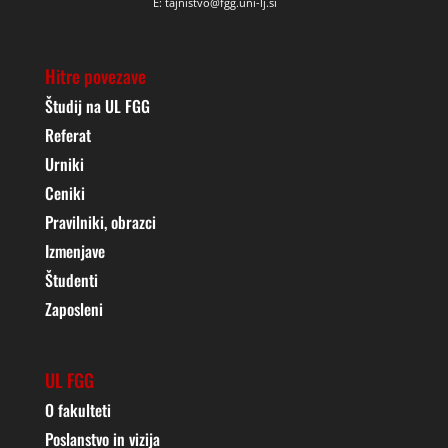
E: tajnistvo@fgg.uni-lj.si
Hitre povezave
Študij na UL FGG
Referat
Urniki
Ceniki
Pravilniki, obrazci
Izmenjave
Študenti
Zaposleni
UL FGG
O fakulteti
Poslanstvo in vizija