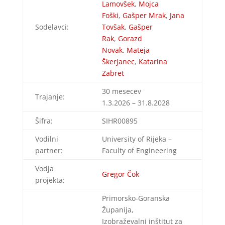
Lamovšek
,
Mojca
Foški
,
Gašper Mrak
,
Jana
Sodelavci:
Tovšak
,
Gašper
Rak
,
Gorazd
Novak
,
Mateja
Škerjanec
,
Katarina
Zabret
30 mesecev
Trajanje:
1.3.2026 – 31.8.2028
Šifra:
SIHR00895
Vodilni
University of Rijeka –
partner:
Faculty of Engineering
Vodja
Gregor Čok
projekta:
Primorsko-Goranska
Županija,
Izobraževalni inštitut za