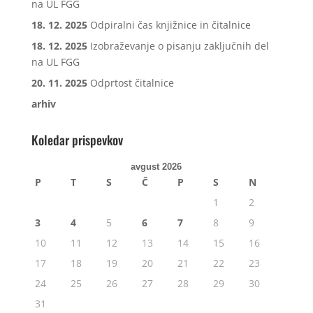
na UL FGG
18. 12. 2025
Odpiralni čas knjižnice in čitalnice
18. 12. 2025
Izobraževanje o pisanju zaključnih del
na UL FGG
20. 11. 2025
Odprtost čitalnice
arhiv
Koledar prispevkov
avgust 2026
P
T
S
Č
P
S
N
1
2
3
4
5
6
7
8
9
10
11
12
13
14
15
16
17
18
19
20
21
22
23
24
25
26
27
28
29
30
31