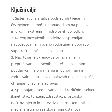
Ključni cilji:
Sistematična analiza podnebnih tveganj v
čezmejnem območju, s poudarkom na poplavah, suši
in drugih ekstremnih hidroloških dogodkih.
Razvoj inovativnih modelov za spremljanje,
napovedovanje in oceno vodostajev z uporabo
superračunalniških zmogljivosti.
Načrtovanje ukrepov za prilagajanje in
preprečevanje naravnih nesreč, s posebnim
poudarkom na ohranjanju in obnovi naravnih
zadrževalnih sistemov (poplavnih ravnic, mokrišč),
ohranjanju javnega zdravja.
Spodbujanje sodelovanja med različnimi sektorji
(kmetijstvo, turizem, zdravstvo, prostorsko
načrtovanje) in krepitev dvosmerne komunikacije
med znanstveno-raziskovalnimi ustanovami,