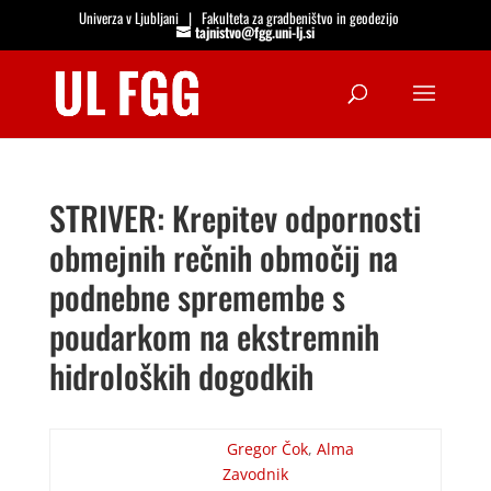
Univerza v Ljubljani
|
Fakulteta za gradbeništvo in geodezijo
tajnistvo@fgg.uni-lj.si
Open
STRIVER: Krepitev odpornosti
obmejnih rečnih območij na
podnebne spremembe s
poudarkom na ekstremnih
hidroloških dogodkih
Gregor Čok
,
Alma
Zavodnik