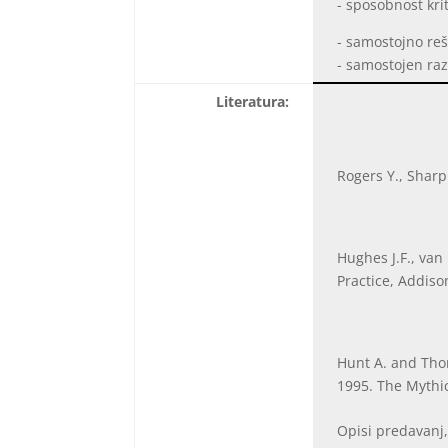
- sposobnost kri
- samostojno re
- samostojen ra
Literatura:
Rogers Y., Sharp
Hughes J.F., van
Practice, Addiso
Hunt A. and Tho
1995. The Mythi
Opisi predavanj,