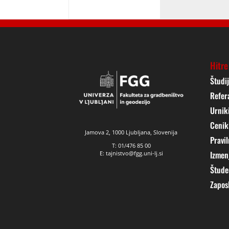
Hitre
Študi
Refer
Urnik
Cenik
Jamova 2, 1000 Ljubljana, Slovenija
Pravil
T: 01/476 85 00
Izmen
E: tajnistvo@fgg.uni-lj.si
Štude
Zapos