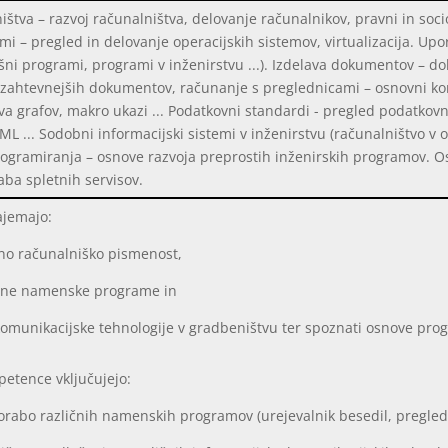
štva – razvoj računalništva, delovanje računalnikov, pravni in socio
emi – pregled in delovanje operacijskih sistemov, virtualizacija. U
ni programi, programi v inženirstvu ...). Izdelava dokumentov – d
h/zahtevnejših dokumentov, računanje s preglednicami – osnovni ko
va grafov, makro ukazi ... Podatkovni standardi - pregled podatkov
ML ... Sodobni informacijski sistemi v inženirstvu (računalništvo v o
rogramiranja – osnove razvoja preprostih inženirskih programov. 
aba spletnih servisov.
ajemajo:
ošno računalniško pismenost,
obne namenske programe in
komunikacijske tehnologije v gradbeništvu ter spoznati osnove pro
petence vključujejo:
orabo različnih namenskih programov (urejevalnik besedil, pregled