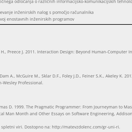
tičnega odločanja o različnih informacijsko-komunikacijskih tehnol
ševanje inženirskih nalog s pomočjo računalnika
zvoj enostavnih inženirskih programov
 H., Preece J. 2011. Interaction Design: Beyond Human-Computer In
 Dam A., McGuire M., Sklar D.F., Foley J.D., Feiner S.K., Akeley K. 2
n-Wesley Professional.
mas D. 1999. The Pragmatic Programmer: From Journeyman to Master
cal Man Month and Other Essays on Software Engineering, Addiso
 spletni viri. Dostopno na: http://matevzdolenc.com/gr-uni-ri.