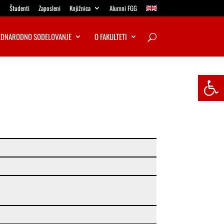
Študenti
Zaposleni
Knjižnica
Alumni FGG
DNARODNO SODELOVANJE
O FAKULTETI
Open