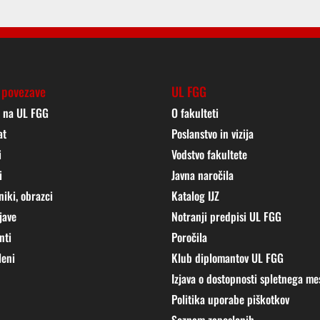
 povezave
UL FGG
j na UL FGG
O fakulteti
at
Poslanstvo in vizija
i
Vodstvo fakultete
i
Javna naročila
niki, obrazci
Katalog IJZ
jave
Notranji predpisi UL FGG
nti
Poročila
leni
Klub diplomantov UL FGG
Izjava o dostopnosti spletnega me
Politika uporabe piškotkov
Seznam zaposlenih