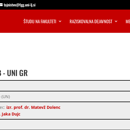
tajnistvo@fgg.uni-lj.si
ŠTUDIJ NA FAKULTETI
RAZISKOVALNA DEJAVNOST
ME
B - UNI GR
 (UN)
lec:
izr. prof. dr. Matevž Dolenc
. Jaka Dujc