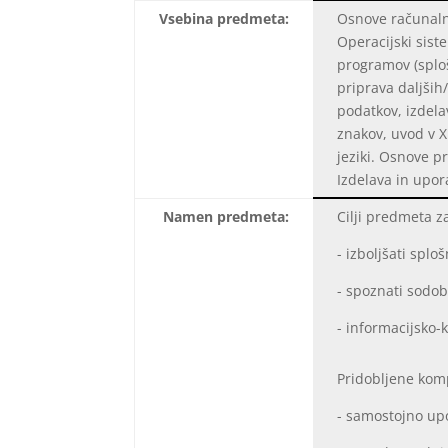
Vsebina predmeta:
Osnove računalni
Operacijski sist
programov (sploš
priprava daljši
podatkov, izdela
znakov, uvod v X
jeziki. Osnove p
Izdelava in upor
Namen predmeta:
Cilji predmeta z
- izboljšati spl
- spoznati sod
- informacijsko-
Pridobljene kom
- samostojno up