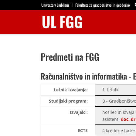
Univerza v Ljubljani
|
Fakulteta za gradbeništvo in geodezijo
Predmeti na FGG
Računalništvo in informatika - 
Letnik izvajanja:
1. letnik
Študijski program:
B - Gradbeništvo
Izvajalci:
nosilec in izvaja
asistent:
doc. dr
ECTS
4 kreditne točke