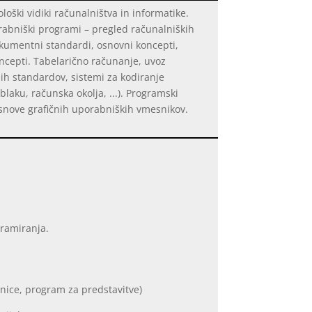
loški vidiki računalništva in informatike.
porabniški programi – pregled računalniških
okumentni standardi, osnovni koncepti,
ncepti. Tabelarično računanje, uvoz
nih standardov, sistemi za kodiranje
blaku, računska okolja, ...). Programski
Osnove grafičnih uporabniških vmesnikov.
gramiranja.
nice, program za predstavitve)