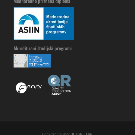
Mednarodno priznana diploma
Akreditirani študijski programi
Copyright © 2022
UL FGG
|
FGG