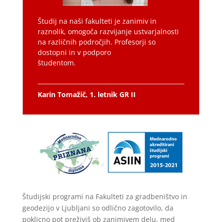
Študij na naši fakulteti je zanimiv in
raznolik, omogoča razvijanje ustvarjalnosti
na različnih področjih. Profesorji so
dostopni in v podporo
študentom.
Karin Tomažič, 1. letnik GR II
Študijski programi na Fakulteti za gradbeništvo in
geodezijo v Ljubljani so odlično zagotovilo, da
poklicno pot preživiš ob zanimivem delu, med