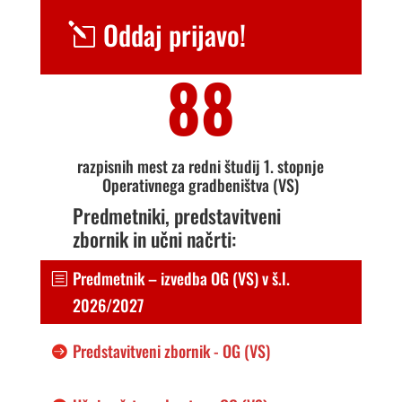
Oddaj prijavo!
88
razpisnih mest za redni študij 1. stopnje
Operativnega gradbeništva (VS)
Predmetniki, predstavitveni
zbornik in učni načrti:
Predmetnik – izvedba OG (VS) v š.l.
2026/2027
Predstavitveni zbornik - OG (VS)