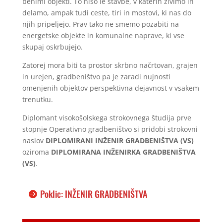
benimi objekti. To niso le stavbe, v katerih živimo in
delamo, ampak tudi ceste, tiri in mostovi, ki nas do
njih pripeljejo. Prav tako ne smemo pozabiti na
energetske objekte in komunalne naprave, ki vse
skupaj oskrbujejo.
Zatorej mora biti ta prostor skrbno načrtovan, grajen
in urejen, gradbeništvo pa je zaradi nujnosti
omenjenih objektov perspektivna dejavnost v vsakem
trenutku.
Diplomant visokošolskega strokovnega študija prve
stopnje Operativno gradbeništvo si pridobi strokovni
naslov
DIPLOMIRANI INŽENIR GRADBENIŠTVA (VS)
oziroma
DIPLOMIRANA INŽENIRKA GRADBENIŠTVA
(VS)
.
Poklic: INŽENIR GRADBENIŠTVA