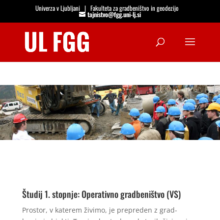
Univerza v Ljubljani
|
Fakulteta za gradbeništvo in geodezijo
tajnistvo@fgg.uni-lj.si
Open
Študij 1. stopnje: Operativno gradbeništvo (VS)
Prostor, v katerem živimo, je prepreden z grad-