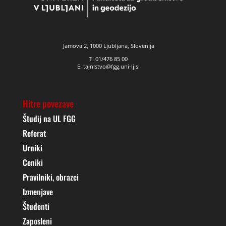
Jamova 2, 1000 Ljubljana, Slovenija
T: 01/476 85 00
E: tajnistvo@fgg.uni-lj.si
Hitre povezave
Študij na UL FGG
Referat
Urniki
Ceniki
Pravilniki, obrazci
Izmenjave
Študenti
Zaposleni