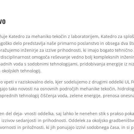
vo
uje Katedro za mehaniko tekočin z laboratorijem, Katedro za splošn
agoško delo predstavlja naše primarno poslanstvo in obsega dva štu
obražujemo inženirje za izzive prihodnosti, ki imajo bogato tehnič
rdisciplinarnost omogoča reševanje vedno bolj kompleksnih inženir
adnih voda s sodobnimi tehnologijami, pridobivanja energije iz niz
okoljskih tehnologij.
o vpeti v raziskovalno delo, kjer sodelujemo z drugimi oddelki UL FGG
egajo tako novosti na osnovnih področjih mehanike tekočin, hidrologi
prednih tehnologij čiščenja voda, zelene energije, prenosa onesnaž
del deja- vnosti oddelka, saj lahko le nenehen stik s prakso poka
izzivov sedanjosti in prihodnosti. Oddelek za okoljsko gradbeništvo
ornosti in priložnosti, ki jih ponujajo izzivi sodobnega časa, in s