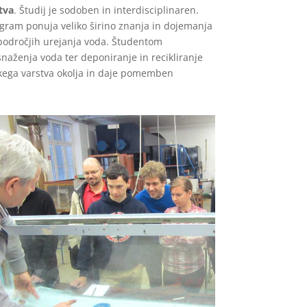
tva
. Študij je sodoben in interdisciplinaren.
rogram ponuja veliko širino znanja in dojemanja
h področjih urejanja voda. Študentom
naženja voda ter deponiranje in recikliranje
škega varstva okolja in daje pomemben