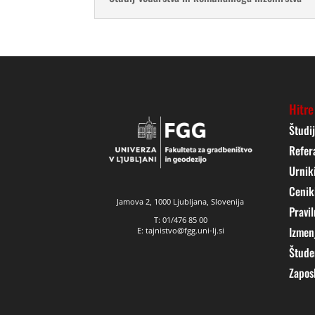
Hitre
Študi
Refer
Urnik
Cenik
Jamova 2, 1000 Ljubljana, Slovenija
Pravil
T: 01/476 85 00
Izmen
E: tajnistvo@fgg.uni-lj.si
Štude
Zapos