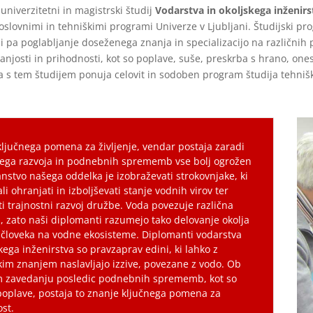
niverzitetni in magistrski študij
Vodarstva in okoljskega inženirs
oslovnimi in tehniškimi programi Univerze v Ljubljani. Študijski p
nji pa poglabljanje doseženega znanja in specializacijo na različni
josti in prihodnosti, kot so poplave, suše, preskrba s hrano, ones
ta s tem študijem ponuja celovit in sodoben program študija tehni
ključnega pomena za življenje, vendar postaja zaradi
ega razvoja in podnebnih sprememb vse bolj ogrožen
lanstvo našega oddelka je izobraževati strokovnjake, ki
li ohranjati in izboljševati stanje vodnih virov ter
i trajnostni razvoj družbe. Voda povezuje različna
, zato naši diplomanti razumejo tako delovanje okolja
v človeka na vodne ekosisteme. Diplomanti vodarstva
skega inženirstva so pravzaprav edini, ki lahko z
kim znanjem naslavljajo izzive, povezane z vodo. Ob
m zavedanju posledic podnebnih sprememb, kot so
poplave, postaja to znanje ključnega pomena za
st.