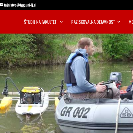
tajnistvo@fgg.uni-lj.si
ŠTUDIJ NA FAKULTETI
RAZISKOVALNA DEJAVNOST
ME