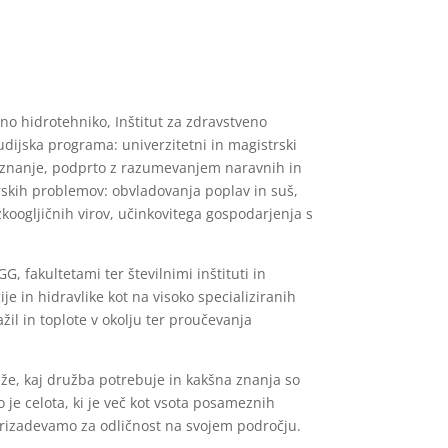
o hidrotehniko, Inštitut za zdravstveno
dijska programa: univerzitetni in magistrski
no znanje, podprto z razumevanjem naravnih in
skih problemov: obvladovanja poplav in suš,
koogljičnih virov, učinkovitega gospodarjenja s
, fakultetami ter številnimi inštituti in
je in hidravlike kot na visoko specializiranih
il in toplote v okolju ter proučevanja
že, kaj družba potrebuje in kakšna znanja so
 je celota, ki je več kot vsota posameznih
i prizadevamo za odličnost na svojem področju.