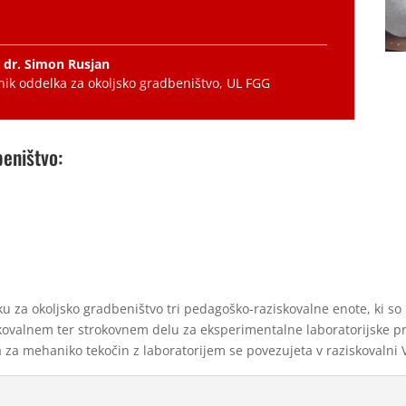
f. dr. Simon Rusjan
nik oddelka za okoljsko gradbeništvo
,
UL FGG
eništvo:
u za okoljsko gradbeništvo tri pedagoško-raziskovalne enote, ki so
skovalnem ter strokovnem delu za eksperimentalne laboratorijske pre
a za mehaniko tekočin z laboratorijem se povezujeta v raziskovalni 