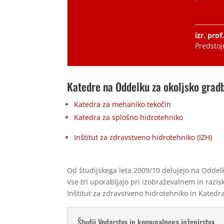
izr. pro
Predstoj
Katedre na Oddelku za okoljsko gradb
Katedra za mehaniko tekočin
Katedra za splošno hidrotehniko
Inštitut za zdravstveno hidrotehniko (IZH)
Od študijskega leta 2009/10 delujejo na Oddelk
Vse tri uporabljajo pri izobraževalnem in razi
Inštitut za zdravstveno hidrotehniko in Katedr
Študij Vodarstva in komunalnega inženirstva