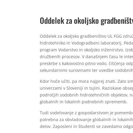
Oddelek za okoljsko gradbeništ
Oddelek za okoljsko gradbeništvo UL FGG združ
hidrotehniko in Vodogradbeni laboratorij. Ped
program Vodarstvo in okoljsko inženirstvo. Iz
družbenih procesov. V današnjem času le inte
preskrbe s kakovostno pitno vodo, čiščenja odp
sekundarnimi surovinami ter uvedbe sodobnih 
Kdor hoče učiti, pa mora najprej znati. Zato sm
univerzami v Sloveniji in tujini. Raziskave obs
področjih sodobnih hidrotehničnih objektov, na
globalnih in lokalnih podnebnih sprememb.
Tudi sodelovanje z gospodarstvom je pomemben 
potrebna za obvladovanje globalnih in lokalnih 
delov. Zaposleni in študenti se zavedamo odgov