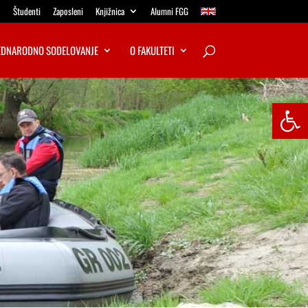
Študenti
Zaposleni
Knjižnica
Alumni FGG
DNARODNO SODELOVANJE
O FAKULTETI
Open