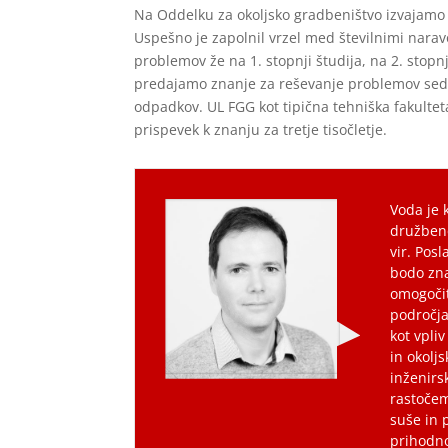
Na Oddelku za okoljsko gradbeništvo izvajamo u
Uspešno je zapolnil vrzel med številnimi narav
problemov že na 1. stopnji študija, na 2. stop
predajamo znanje za reševanje problemov sedan
odpadkov. UL FGG kot tipična tehniška fakulte
prispevek k znanju za tretje tisočletje.
Voda je 
družben
vir. Pos
bodo zna
omogočit
področja
kot vpli
in okolj
inženirs
rastoče
suše in 
prihodno