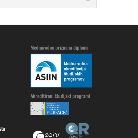
Mednarodno priznana diploma
Akreditirani študijski programi
sta