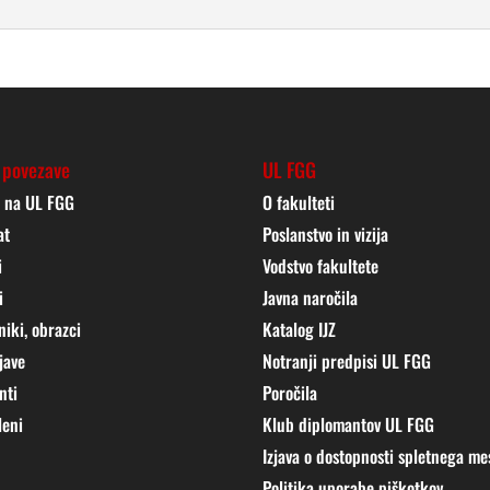
 povezave
UL FGG
j na UL FGG
O fakulteti
at
Poslanstvo in vizija
i
Vodstvo fakultete
i
Javna naročila
niki, obrazci
Katalog IJZ
jave
Notranji predpisi UL FGG
nti
Poročila
leni
Klub diplomantov UL FGG
Izjava o dostopnosti spletnega me
Politika uporabe piškotkov