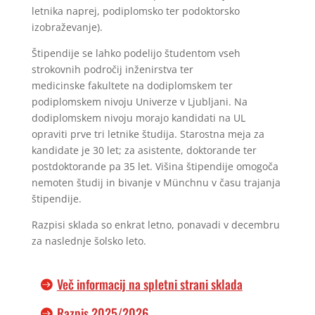
letnika naprej, podiplomsko ter podoktorsko
izobraževanje).
Štipendije se lahko podelijo študentom vseh
strokovnih področij inženirstva ter
medicinske fakultete na dodiplomskem ter
podiplomskem nivoju Univerze v Ljubljani. Na
dodiplomskem nivoju morajo kandidati na UL
opraviti prve tri letnike študija. Starostna meja za
kandidate je 30 let; za asistente, doktorande ter
postdoktorande pa 35 let. Višina štipendije omogoča
nemoten študij in bivanje v Münchnu v času trajanja
štipendije.
Razpisi sklada so enkrat letno, ponavadi v decembru
za naslednje šolsko leto.
Več informacij na spletni strani sklada
Razpis 2025/2026