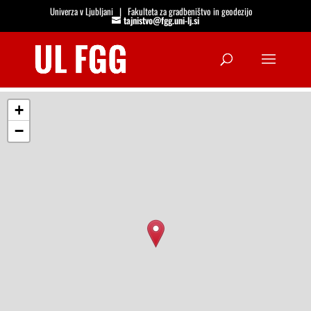
Univerza v Ljubljani
|
Fakulteta za gradbeništvo in geodezijo
tajnistvo@fgg.uni-lj.si
Open
+
−