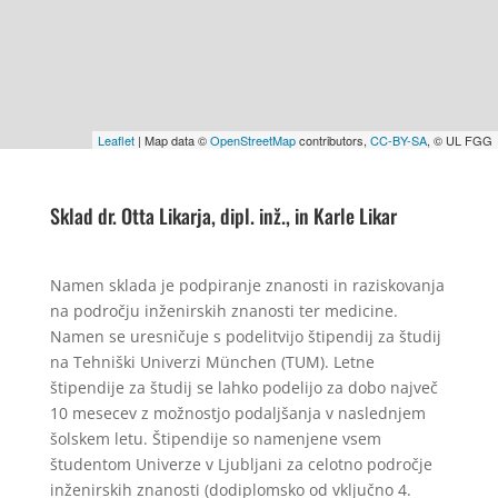
Leaflet
| Map data ©
OpenStreetMap
contributors,
CC-BY-SA
, © UL FGG
Sklad dr. Otta Likarja, dipl. inž., in Karle Likar
Namen sklada je podpiranje znanosti in raziskovanja
na področju inženirskih znanosti ter medicine.
Namen se uresničuje s podelitvijo štipendij za študij
na Tehniški Univerzi München (TUM). Letne
štipendije za študij se lahko podelijo za dobo največ
10 mesecev z možnostjo podaljšanja v naslednjem
šolskem letu. Štipendije so namenjene vsem
študentom Univerze v Ljubljani za celotno področje
inženirskih znanosti (dodiplomsko od vključno 4.