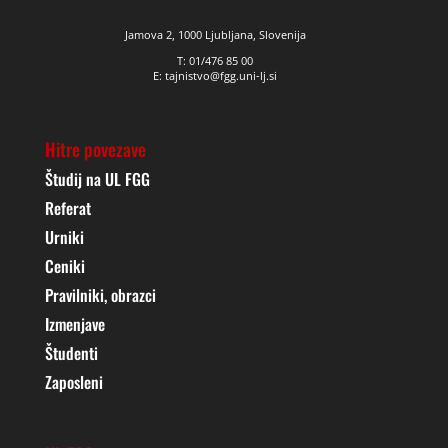
Jamova 2, 1000 Ljubljana, Slovenija
T: 01/476 85 00
E: tajnistvo@fgg.uni-lj.si
Hitre povezave
Študij na UL FGG
Referat
Urniki
Ceniki
Pravilniki, obrazci
Izmenjave
Študenti
Zaposleni