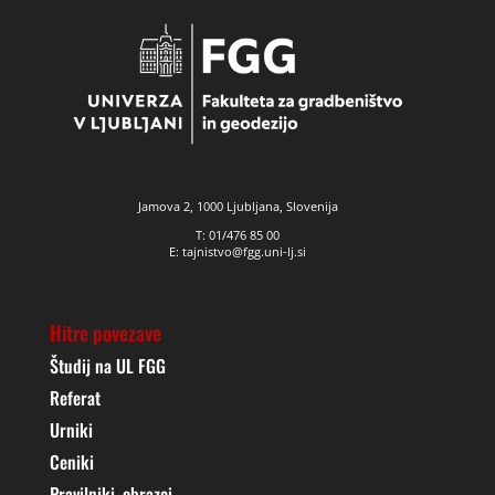
Jamova 2, 1000 Ljubljana, Slovenija
T: 01/476 85 00
E: tajnistvo@fgg.uni-lj.si
Hitre povezave
Študij na UL FGG
Referat
Urniki
Ceniki
Pravilniki, obrazci