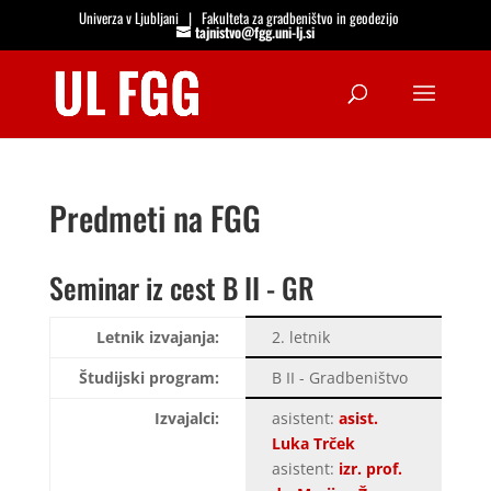
Univerza v Ljubljani
|
Fakulteta za gradbeništvo in geodezijo
tajnistvo@fgg.uni-lj.si
Open
Predmeti na FGG
Seminar iz cest B II - GR
Letnik izvajanja:
2. letnik
Študijski program:
B II - Gradbeništvo
Izvajalci:
asistent:
asist.
Luka Trček
asistent:
izr. prof.