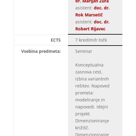
dr. Marijan Žura
asistent:
doc. dr.
Rok Marsetič
asistent:
doc. dr.
Robert Rijavec
ECTS
7 kreditnih točk
Vsebina predmeta:
Seminar
Konceptualna
zasnova cest,
izbira variantnih
rešitev. Napoved
prometa:
modeliranje in
napovedi. Idejni
projekt.
Dimenzioniranje
križišč.
Dimenzioniranje