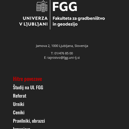
Jamova 2, 1000 Ljubljana, Slovenija
T: 01/476 85 00
E: tajnistvo@fgg.uni-lj.si
Hitre povezave
Študij na UL FGG
Referat
Urniki
Ceniki
Pravilniki, obrazci
Izmenjave