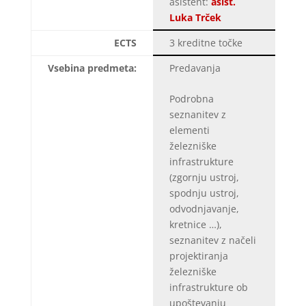
asistent:
asist.
Luka Trček
ECTS
3 kreditne točke
Vsebina predmeta:
Predavanja
Podrobna
seznanitev z
elementi
železniške
infrastrukture
(zgornju ustroj,
spodnju ustroj,
odvodnjavanje,
kretnice …),
seznanitev z načeli
projektiranja
železniške
infrastrukture ob
upoštevanju