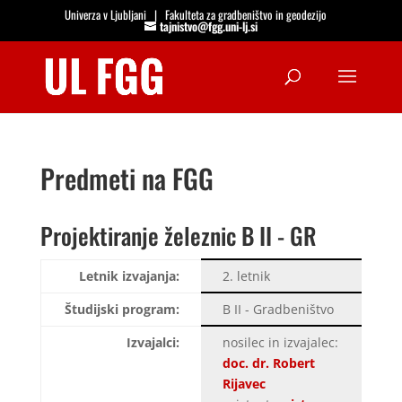
Univerza v Ljubljani
|
Fakulteta za gradbeništvo in geodezijo
tajnistvo@fgg.uni-lj.si
Open
Predmeti na FGG
Projektiranje železnic B II - GR
Letnik izvajanja:
2. letnik
Študijski program:
B II - Gradbeništvo
Izvajalci:
nosilec in izvajalec:
doc. dr. Robert
Rijavec