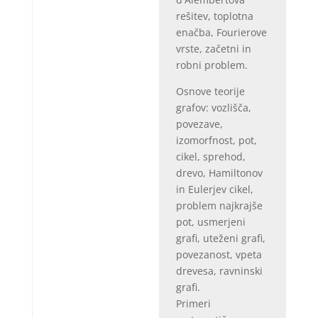
rešitev, toplotna
enačba, Fourierove
vrste, začetni in
robni problem.
Osnove teorije
grafov: vozlišča,
povezave,
izomorfnost, pot,
cikel, sprehod,
drevo, Hamiltonov
in Eulerjev cikel,
problem najkrajše
pot, usmerjeni
grafi, uteženi grafi,
povezanost, vpeta
drevesa, ravninski
grafi.
Primeri