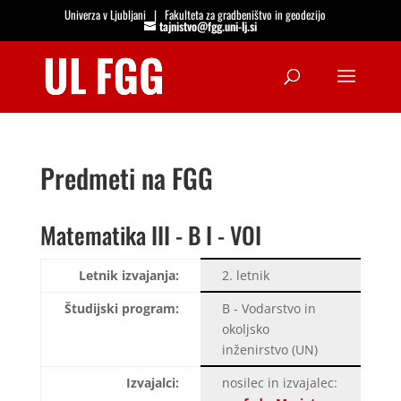
Univerza v Ljubljani
|
Fakulteta za gradbeništvo in geodezijo
tajnistvo@fgg.uni-lj.si
Open
Predmeti na FGG
Matematika III - B I - VOI
Letnik izvajanja:
2. letnik
Študijski program:
B - Vodarstvo in
okoljsko
inženirstvo (UN)
Izvajalci:
nosilec in izvajalec: