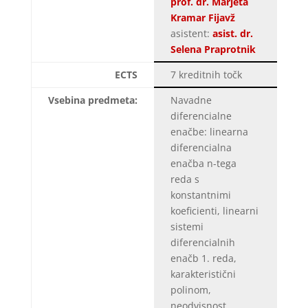
prof. dr. Marjeta
Kramar Fijavž
asistent:
asist. dr.
Selena Praprotnik
ECTS
7 kreditnih točk
Vsebina predmeta:
Navadne
diferencialne
enačbe: linearna
diferencialna
enačba n-tega
reda s
konstantnimi
koeficienti, linearni
sistemi
diferencialnih
enačb 1. reda,
karakteristični
polinom,
neodvisnost