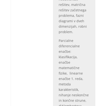
rešitev, matrična
rešitev začetnega
problema, fazni
diagrami v dveh
dimenzijah, robni
problem.
Parcialne
diferencialne
enačbe:
klasifikacija,
enačbe
matematične
fizike, linearne
enačbe 1. reda,
metoda
karakteristik,
nihanje neskončne
in končne strune,
d'Alembertova