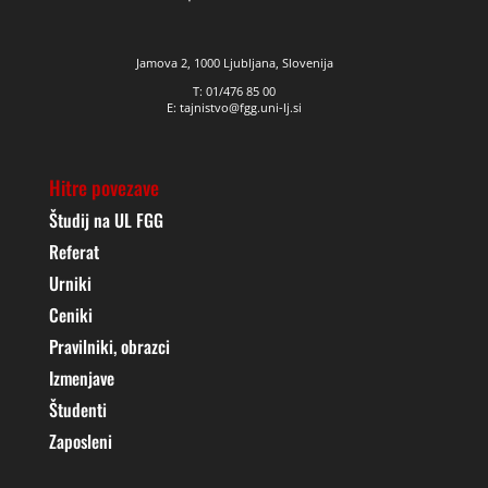
Jamova 2, 1000 Ljubljana, Slovenija
T: 01/476 85 00
E: tajnistvo@fgg.uni-lj.si
Hitre povezave
Študij na UL FGG
Referat
Urniki
Ceniki
Pravilniki, obrazci
Izmenjave
Študenti
Zaposleni