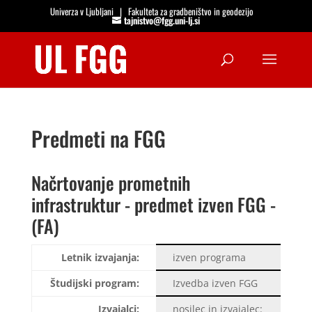
Univerza v Ljubljani
|
Fakulteta za gradbeništvo in geodezijo
tajnistvo@fgg.uni-lj.si
Open
Predmeti na FGG
Načrtovanje prometnih
infrastruktur - predmet izven FGG -
(FA)
Letnik izvajanja:
izven programa
Študijski program:
Izvedba izven FGG
Izvajalci:
nosilec in izvajalec: