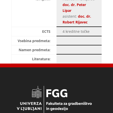
doc. dr. Peter
Lipar
asistent:
doc. dr.
Robert Rijavec
ECTS
4 kreditne točke
Vsebina predmeta:
Namen predmeta:
Literatura: