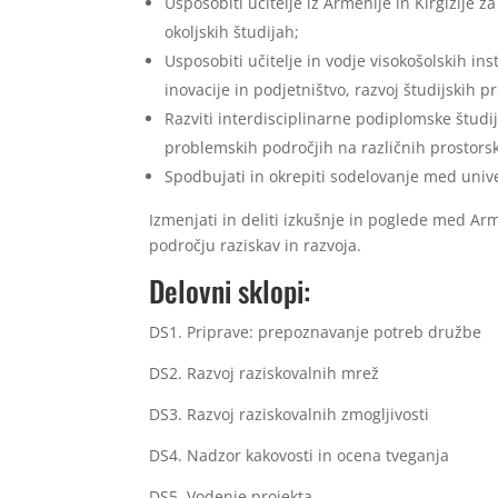
Usposobiti učitelje iz Armenije in Kirgizije
okoljskih študijah;
Usposobiti učitelje in vodje visokošolskih ins
inovacije in podjetništvo, razvoj študijskih
Razviti interdisciplinarne podiplomske štud
problemskih področjih na različnih prostors
Spodbujati in okrepiti sodelovanje med unive
Izmenjati in deliti izkušnje in poglede med Arm
področju raziskav in razvoja.
Delovni sklopi:
DS1. Priprave: prepoznavanje potreb družbe
DS2. Razvoj raziskovalnih mrež
DS3. Razvoj raziskovalnih zmogljivosti
DS4. Nadzor kakovosti in ocena tveganja
DS5. Vodenje projekta