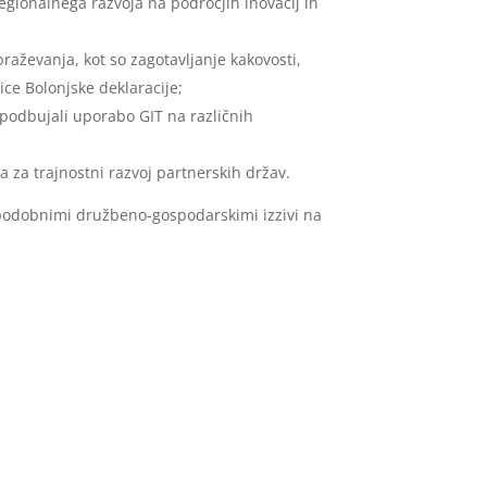
egionalnega razvoja na področjih inovacij in
braževanja, kot so zagotavljanje kakovosti,
ice Bolonjske deklaracije;
podbujali uporabo GIT na različnih
 za trajnostni razvoj partnerskih držav.
 s podobnimi družbeno-gospodarskimi izzivi na