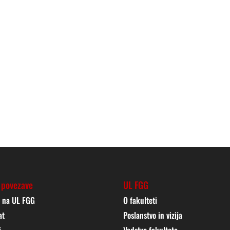
 povezave
UL FGG
j na UL FGG
O fakulteti
at
Poslanstvo in vizija