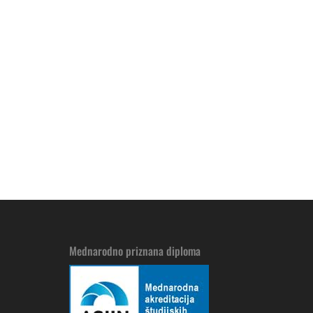
Mednarodno priznana diploma