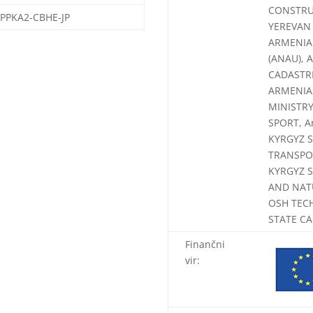
CONSTRUC
EPPKA2-CBHE-JP
YEREVAN 
ARMENIA
(ANAU), 
CADASTR
ARMENIA,
MINISTRY
SPORT, A
KYRGYZ S
TRANSPOR
KYRGYZ S
AND NATU
OSH TECH
STATE CA
Finančni
vir: