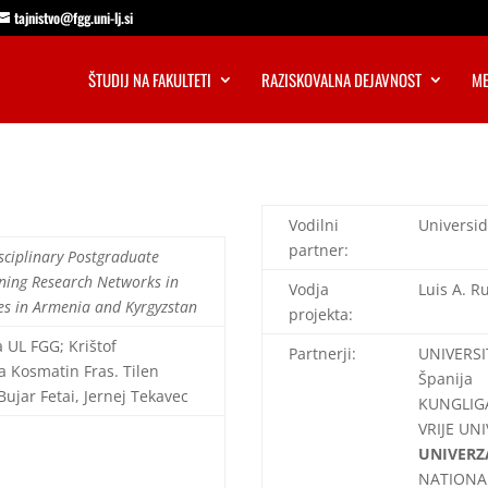
tajnistvo@fgg.uni-lj.si
ŠTUDIJ NA FAKULTETI
RAZISKOVALNA DEJAVNOST
ME
Vodilni
Universid
partner:
sciplinary Postgraduate
ing Research Networks in
Vodja
Luis A. R
es in Armenia and Kyrgyzstan
projekta:
a UL FGG; Krištof
Partnerji:
UNIVERSI
ca Kosmatin Fras. Tilen
Španija
Bujar Fetai,
Jernej Tekavec
KUNGLIGA
VRIJE UNI
UNIVERZA
NATIONA