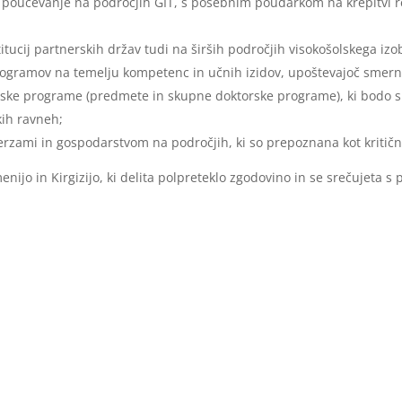
 za poučevanje na področjih GIT, s posebnim poudarkom na krepitvi r
titucij partnerskih držav tudi na širših področjih visokošolskega izo
 programov na temelju kompetenc in učnih izidov, upoštevajoč smern
ijske programe (predmete in skupne doktorske programe), ki bodo s
kih ravneh;
rzami in gospodarstvom na področjih, ki so prepoznana kot kritična
enijo in Kirgizijo, ki delita polpreteklo zgodovino in se srečujeta