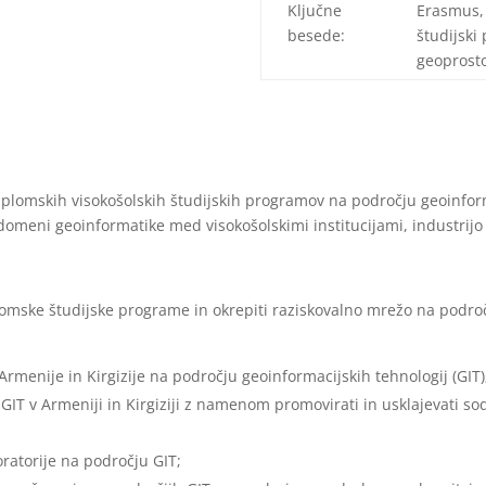
Ključne
Erasmus, 
besede:
študijski
geoprosto
lomskih visokošolskih študijskih programov na področju geoinformac
domeni geoinformatike med visokošolskimi institucijami, industrijo i
iplomske študijske programe in okrepiti raziskovalno mrežo na podro
rmenije in Kirgizije na področju geoinformacijskih tehnologij (GIT)
 GIT v Armeniji in Kirgiziji z namenom promovirati in usklajevati sod
oratorije na področju GIT;