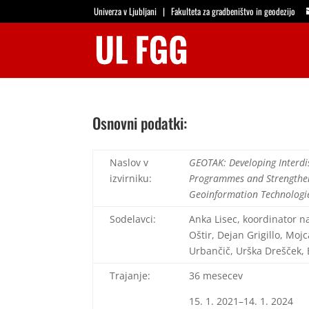
Univerza v Ljubljani
|
Fakulteta za gradbeništvo in geodezijo
Osnovni podatki:
Naslov v
GEOTAK: Developing Interdi
izvirniku:
Programmes and Strengthen
Geoinformation Technologi
Sodelavci:
Anka Lisec, koordinator n
Oštir, Dejan Grigillo, Moj
Urbančič, Urška Drešček, 
Trajanje:
36 mesecev
15. 1. 2021–14. 1. 2024