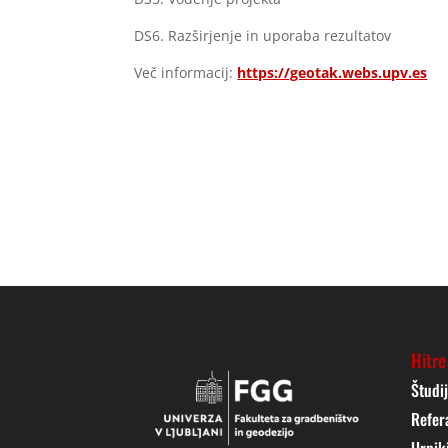
DS6. Razširjenje in uporaba rezultatov
Več informacij:
https://geotak.webs.upv.es
Hitre
Študi
Refer