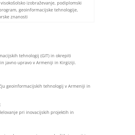
visokošolsko izobraževanje, podiplomski
 program, geoinformacijske tehnologije,
rske znanosti
ijskih tehnologij (GIT) in okrepiti
n javno upravo v Armeniji in Kirgiziji.
čju geoinformacijskih tehnologij v Armeniji in
;
elovanje pri inovacijskih projektih in