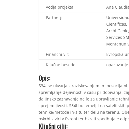
Vodja projekta:
Ana Cláudia
Partnerji:
Universidad
Científicas
Archi Geolo
Services SM
Montanuniv
Finančni vir:
Evropska un
Ključne besede:
opazovanje 
Opis:
S34l se ukvarja z raziskovanjem in inovacijami
spremljanje dejavnosti v času pridobivanja, zap
daljinsko zaznavanje ne le za upravljanje tehn
sprejemljivosti. S34I bo temeljil na satelitskih
tehnike/metode in-situ ter delu na terenu. Obe
oskrbi z viri v Evropi ter hkrati spodbujale od
Ključni cilji: