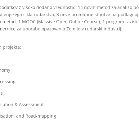
rk podatkov z visoko dodano vrednostjo, 14 novih metod za analizo
ivljenjskega cikla rudarstva, 3 nove prototipne storitve na podlagi 
ih metod, 1 MOOC (Massive Open Online Course), 1 program raziska
 smernice za uporabo opazovanja Zemlje v rudarski industriji.
h projekta:
onomy
cessing
es
xecution & Assessment
isation, and Road-mapping