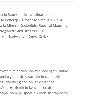
nsejo Superior de Investigaciones
nse Belfotop (Eurosense GmbH), Elkiniki
ra la Minería Sostenible, Spectral Mapping
ologian tutkimuskeskus GTK,
 Aurum Exploration, Omya GmbH
ovanje mineralov (virov surovin) ter stalno
nomijo glede virov surovin in uporabiti
ro rudarstvu glede boljše družbene
AV), terestričnih in konvencionalne
ipa, da bi prispevale k varni in trajnostni