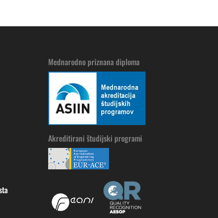
Mednarodno priznana diploma
Akreditirani študijski programi
sta