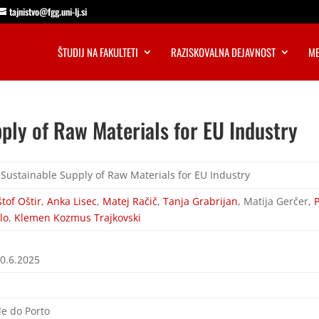
tajnistvo@fgg.uni-lj.si
ŠTUDIJ NA FAKULTETI
RAZISKOVALNA DEJAVNOST
ME
ply of Raw Materials for EU Industry
Sustainable Supply of Raw Materials for EU Industry
štof Oštir
,
Anka Lisec
,
Matej Račič
,
Tanja Grabrijan
, Matija Gerčer,
lo
,
Klemen Kozmus Trajkovski
30.6.2025
e do Porto