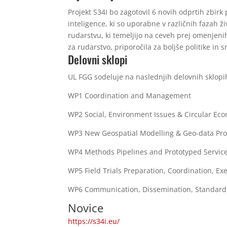
Projekt S34I bo zagotovil 6 novih odprtih zbi
inteligence, ki so uporabne v različnih fazah ž
rudarstvu, ki temeljijo na ceveh prej omenjen
za rudarstvo, priporočila za boljše politike in
Delovni sklopi
UL FGG sodeluje na naslednjih delovnih sklopi
WP1 Coordination and Management
WP2 Social, Environment Issues & Circular Ec
WP3 New Geospatial Modelling & Geo-data Pro
WP4 Methods Pipelines and Prototyped Servic
WP5 Field Trials Preparation, Coordination, E
WP6 Communication, Dissemination, Standard
Novice
https://s34i.eu/