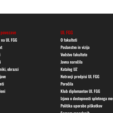
 povezave
UL FGG
j na UL FGG
O fakulteti
at
Poslanstvo in vizija
i
Vodstvo fakultete
i
Javna naročila
niki, obrazci
Katalog IJZ
jave
Notranji predpisi UL FGG
nti
Poročila
leni
Klub diplomantov UL FGG
Izjava o dostopnosti spletnega me
Politika uporabe piškotkov