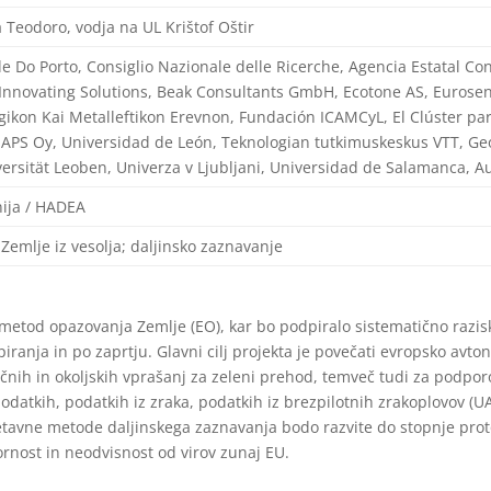
 Teodoro, vodja na UL Krištof Oštir
e Do Porto, Consiglio Nazionale delle Ricerche, Agencia Estatal Co
, Innovating Solutions, Beak Consultants GmbH, Ecotone AS, Eurose
gikon Kai Metalleftikon Erevnon, Fundación ICAMCyL, El Clúster pa
APS Oy, Universidad de León, Teknologian tutkimuskeskus VTT, Ge
ersität Leoben, Univerza v Ljubljani, Universidad de Salamanca,
ija / HADEA
Zemlje iz vesolja; daljinsko zaznavanje
 metod opazovanja Zemlje (EO), kar bo podpiralo sistematično razisk
iranja in po zaprtju. Glavni cilj projekta je povečati evropsko avto
ičnih in okoljskih vprašanj za zeleni prehod, temveč tudi za podpo
 podatkih, podatkih iz zraka, podatkih iz brezpilotnih zrakoplovov (U
tavne metode daljinskega zaznavanja bodo razvite do stopnje protot
pornost in neodvisnost od virov zunaj EU.