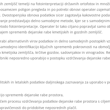
ih zemljišč temelji na fotointerpretaciji državnih ortofotov in mn
i posamezen poligon pregleda in po potrebi obnovi operater-zajemal
r. Dvostopenjska obnova podatkov sicer zagotavlja kakovostne poda
je predstavljajo delno samodejne metode, kjer se s samodejnimi 
odo fotointerpretacije. Operater bi tako ciljano popravljal samo 
 zajem sprememb dejanske rabe kmetijskih in gozdnih zemljišč.
orabi alternativnih virov podatkov in delno samodejnih postopkih v
samodejno identifikacijo ključnih sprememb pokrovnosti na območju
na kmetijska zemljišča, krčitve gozdov, sadovnjakov in vinogradov. 
abniki neposredno uporabijo v postopku vzdrževanja dejanske rabe 
litskih in letalskih podatkov daljinskega zaznavanja za uporabo v 
acijo sprememb dejanske rabe prostora,
em procesu vzdrževanja podatkov dejanske rabe prostora s ciljem 
upravičenosti do pridobitve neposrednih plačil.