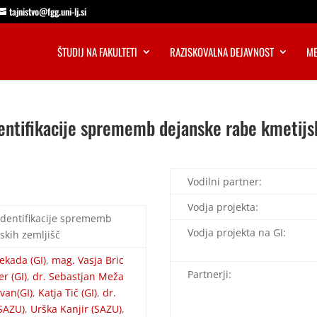
tajnistvo@fgg.uni-lj.si
ŠTUDIJ NA FAKULTETI
RAZISKOVALNA DEJAVNOST
ME
ntifikacije sprememb dejanske rabe kmetijsk
Vodilni partner:
Vodja projekta:
identifikacije sprememb
Vodja projekta na GI:
skih zemljišč
ekada (GI)
,
mag. Vasja Bric
Partnerji:
r (GI)
,
dr. Sebastjan Meža
van(GI)
,
Katja Tič (GI)
,
dr.
(SAZU)
,
Urška Kanjir (SAZU)
,