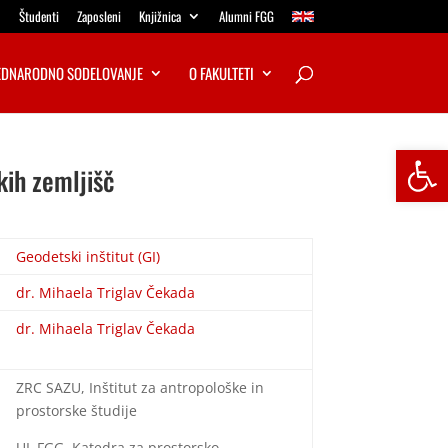
Študenti
Zaposleni
Knjižnica
Alumni FGG
DNARODNO SODELOVANJE
O FAKULTETI
Open
ih zemljišč
Geodetski inštitut (GI)
dr. Mihaela Triglav Čekada
dr. Mihaela Triglav Čekada
ZRC SAZU, Inštitut za antropološke in
prostorske študije
UL FGG, Katedra za prostorsko