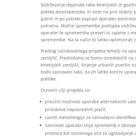
Vzdrževanje dejanske rabe kmetijskih in gozdn
poteka dvostopenjsko, in sicer na prvi stopnj
potrdi in po potrebi popravi operater-kontrolo
potratna. Možne spremembe postopka vzdrževan
operater te spremembe preveri in zajame z met
spremembe. Na ta način bi lahko optimizirali
Predlog raziskovalnega projekta temelji na up
zemljišč. Predvidoma se bomo osredotočili na 
kmetijskih zemljišč, širjenje urbanih površin 
bodo zasnovani tako, da jih lahko končni upor
politike.
Osnovni cilji projekta so:
preučiti možnosti uporabe alternativnih sate
pridobitve neposrednih plačil,
razviti metodologijo za samodejno identifik
zasnovati uporabo sloja sprememb v obstoječ
prostora kot osnovnega vira za ugotavljanje 