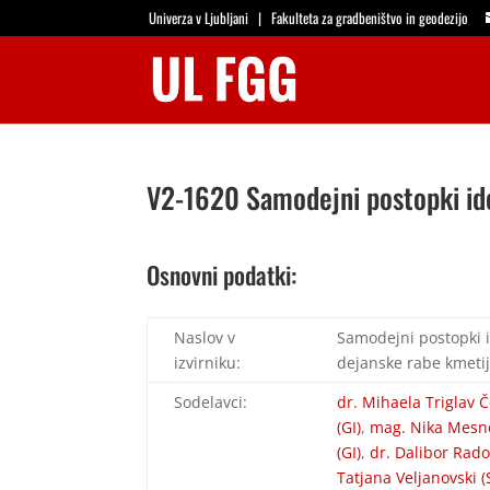
Univerza v Ljubljani
|
Fakulteta za gradbeništvo in geodezijo
V2-1620 Samodejni postopki ide
Osnovni podatki:
Naslov v
Samodejni postopki 
izvirniku:
dejanske rabe kmetij
Sodelavci:
dr. Mihaela Triglav Č
(GI)
,
mag. Nika Mesne
(GI)
,
dr. Dalibor Rado
Tatjana Veljanovski 