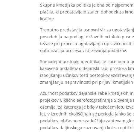
Skupna kmetijska politika je ena od najpomem
plačila, ki predstavljajo stalen dohodek za kme
krajine.
Trenutno predstavlja osnovni vir za ugotavljanj
posodablja na podlagi državnih ortofoto posnetk
težave pri procesu ugotavljanja upravičenosti 
optimizacija procesa vzdrževanja podatkov.
Samodejni postopki identifikacije sprememb pok
kakovosti podatkov o dejanski rabi prostora 
izboljšanju učinkovitosti postopkov vzdrževanj
zmanjšanju nepravilnosti pri prijavi kmetijsk
Ažurnost podatkov dejanske rabe kmetijskih in g
projektov Ciklično aerofotografiranje Slovenij
ozemlja, za katerega je bilo v tekočem letu izve
let, v izrednih okoliščinah se perioda lahko š
podatkov, občasno ne zadoščajo zahtevam glede
podatkov daljinskega zaznavanja kot so optični s