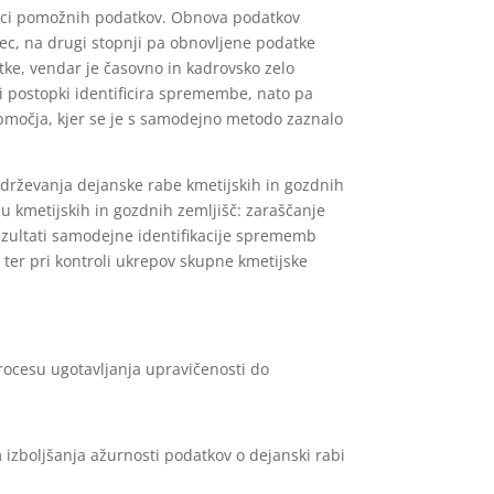
ožici pomožnih podatkov. Obnova podatkov
ec, na drugi stopnji pa obnovljene podatke
tke, vendar je časovno in kadrovsko zelo
postopki identificira spremembe, nato pa
območja, kjer se je s samodejno metodo zaznalo
zdrževanja dejanske rabe kmetijskih in gozdnih
 kmetijskih in gozdnih zemljišč: zaraščanje
Rezultati samodejne identifikacije sprememb
ter pri kontroli ukrepov skupne kmetijske
procesu ugotavljanja upravičenosti do
izboljšanja ažurnosti podatkov o dejanski rabi