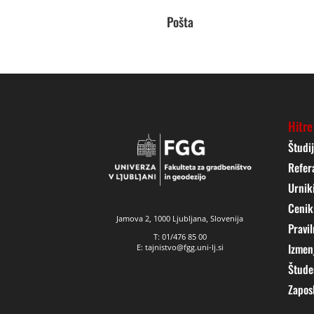
Pošta
Hitre
Študi
Refer
Urnik
Cenik
Jamova 2, 1000 Ljubljana, Slovenija
Pravil
T: 01/476 85 00
Izmen
E: tajnistvo@fgg.uni-lj.si
Štude
Zapos