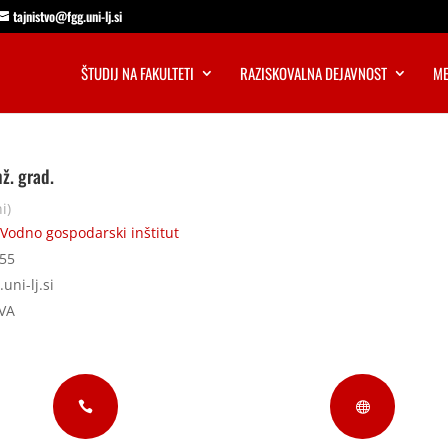
tajnistvo@fgg.uni-lj.si
ŠTUDIJ NA FAKULTETI
RAZISKOVALNA DEJAVNOST
ME
nž. grad.
i)
Vodno gospodarski inštitut
655
uni-lj.si
VA

