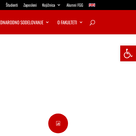
Študenti
Zaposleni
Knjižnica
Alumni FGG
DNARODNO SODELOVANJE
O FAKULTETI
Open
