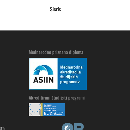
Sicris
Mednarodno priznana diploma
Akreditirani študijski programi
sta