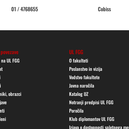
01 / 4768655
Cobiss
 povezave
UL FGG
j na UL FGG
O fakulteti
at
Poslanstvo in vizija
i
Vodstvo fakultete
i
Javna naročila
niki, obrazci
Katalog IJZ
jave
Notranji predpisi UL FGG
nti
Poročila
leni
Klub diplomantov UL FGG
Izjava o dostopnosti spletnega me