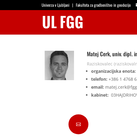
Univerza v Ljubljani
|
Fakulteta za gradbeništvo in geodezijo
Matej Cerk, univ. dipl. i
Raziskovalec (raziskovaln
organizacijska enota:
telefon:
+386 1 4768 
email:
matej.cerk@fgg.
kabinet:
03HAJDRIHO
