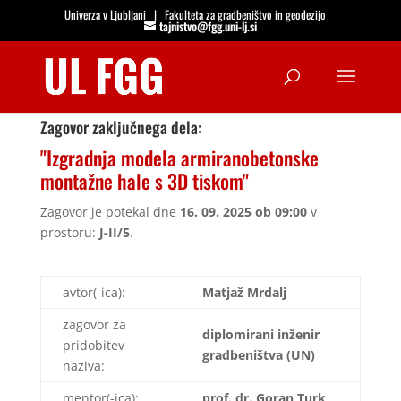
Univerza v Ljubljani
|
Fakulteta za gradbeništvo in geodezijo
tajnistvo@fgg.uni-lj.si
Open
Zagovor zaključnega dela:
"Izgradnja modela armiranobetonske
montažne hale s 3D tiskom"
Zagovor je potekal dne
16. 09. 2025 ob 09:00
v
prostoru:
J-II/5
.
avtor(-ica):
Matjaž Mrdalj
zagovor za
diplomirani inženir
pridobitev
gradbeništva (UN)
naziva:
mentor(-ica):
prof. dr. Goran Turk