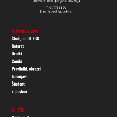
Jamova 2, 1000 Ljubljana, Slovenija
T: 01/476 85 00
E: tajnistvo@fgg.uni-lj.si
Hitre povezave
Študij na UL FGG
Referat
Urniki
Ceniki
Pravilniki, obrazci
Izmenjave
Študenti
Zaposleni
UL FGG