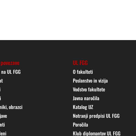
 povezave
UL FGG
j na UL FGG
O fakulteti
at
Poslanstvo in vizija
i
Vodstvo fakultete
i
Javna naročila
niki, obrazci
Katalog IJZ
jave
Notranji predpisi UL FGG
nti
Poročila
leni
Klub diplomantov UL FGG