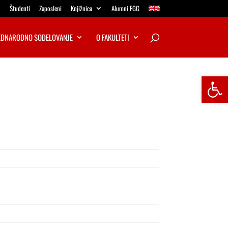
Študenti
Zaposleni
Knjižnica
Alumni FGG
DNARODNO SODELOVANJE
O FAKULTETI
Open