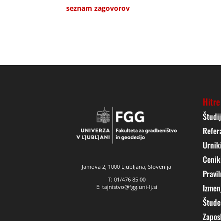
seznam zagovorov
Hitre
Študi
Refer
Urnik
Cenik
Jamova 2, 1000 Ljubljana, Slovenija
Pravil
T: 01/476 85 00
Izmen
E: tajnistvo@fgg.uni-lj.si
Štude
Zapos