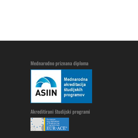
Mednarodno priznana diploma
Akreditirani študijski programi