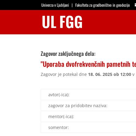
Univerza v Ljubljani
|
Fakulteta za gradbeništvo in geodezijo
Zagovor zaključnega dela:
"Uporaba dvofrekvenčnih pametnih te
Zagovor je potekal dne
18. 06. 2025 ob 12:00
v 
avtor(-ica):
zagovor za pridobitev naziva:
mentor(-ica):
somentor: