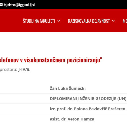
tajnistvo@fgg.uni-lj.si
ŠTUDIJ NA FAKULTETI
RAZISKOVALNA DEJAVNOST
ME
lefonov v visokonatančnem pozicioniranju"
prostoru:
J-IV/6
.
Žan Luka Šumečki
DIPLOMIRANI INŽENIR GEODEZIJE (UN)
izr. prof. dr. Polona Pavlovčič Prešeren
asist. dr. Veton Hamza