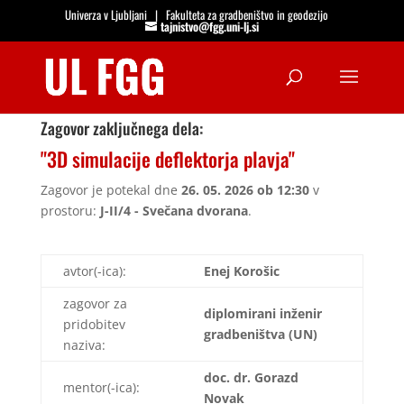
Univerza v Ljubljani
|
Fakulteta za gradbeništvo in geodezijo
tajnistvo@fgg.uni-lj.si
Open
Zagovor zaključnega dela:
"3D simulacije deflektorja plavja"
Zagovor je potekal dne
26. 05. 2026 ob 12:30
v
prostoru:
J-II/4 - Svečana dvorana
.
avtor(-ica):
Enej Korošic
zagovor za
diplomirani inženir
pridobitev
gradbeništva (UN)
naziva:
doc. dr. Gorazd
mentor(-ica):
Novak