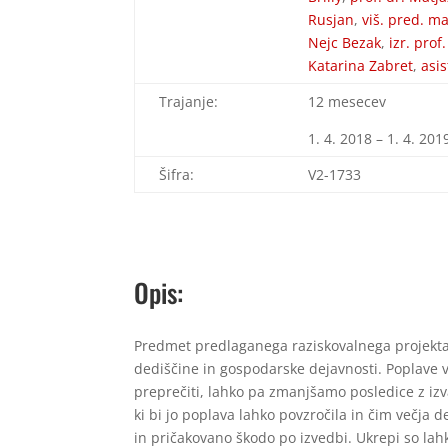
Rusjan
,
viš. pred. m
Nejc Bezak
,
izr. prof
Katarina Zabret
,
asis
Trajanje:
12 mesecev
1. 4. 2018 – 1. 4. 201
Šifra:
V2-1733
Opis:
Predmet predlaganega raziskovalnega projekta 
dediščine in gospodarske dejavnosti. Poplave 
preprečiti, lahko pa zmanjšamo posledice z iz
ki bi jo poplava lahko povzročila in čim večja
in pričakovano škodo po izvedbi. Ukrepi so lahk