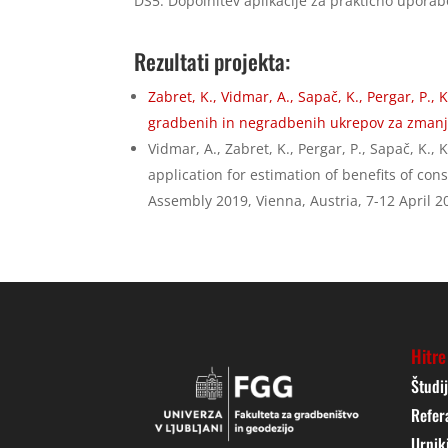
DS5: Dopolnitev aplikacije za praktično uporabo
Rezultati projekta:
Zabret, K., Vidmar, A., Sapač, K., Pergar, P.,
gradbenih in negradbenih ukrepov za zmanjš
Vidmar, A., Zabret, K., Pergar, P., Sapač, K.
application for estimation of benefits of co
Assembly 2019, Vienna, Austria, 7-12 April 2
Hitre
Študi
Refer
Urnik