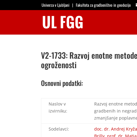
Univerza v Ljubljani
|
Fakulteta za gradbeništvo in geodezijo
V2-1733: Razvoj enotne metode 
ogroženosti
Osnovni podatki:
Naslov v
Razvoj enotne metode
izvirniku:
gradbenih in negrad
zmanjšanje poplavne
Sodelavci:
doc. dr. Andrej Kryž
Brilly
,
prof. dr. Matj