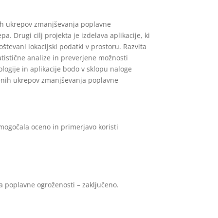
enih ukrepov zmanjševanja poplavne
. Drugi cilj projekta je izdelava aplikacije, ki
tevani lokacijski podatki v prostoru. Razvita
tistične analize in preverjene možnosti
ogije in aplikacije bodo v sklopu naloge
adbenih ukrepov zmanjševanja poplavne
mogočala oceno in primerjavo koristi
a poplavne ogroženosti – zaključeno.