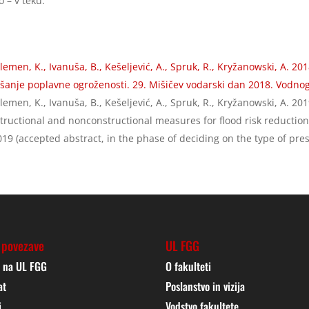
 – v teku.
 Klemen, K., Ivanuša, B., Kešeljević, A., Spruk, R., Kryžanowski, A. 
anje poplavne ogroženosti. 29. Mišičev vodarski dan 2018. Vodnog
, Klemen, K., Ivanuša, B., Kešeljević, A., Spruk, R., Kryžanowski, A.
nstructional and nonconstructional measures for flood risk reduct
019 (accepted abstract, in the phase of deciding on the type of pres
 povezave
UL FGG
j na UL FGG
O fakulteti
at
Poslanstvo in vizija
i
Vodstvo fakultete