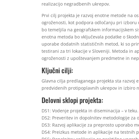
realizacijo negradbenih ukrepov.
Prvi cilj projekta je razvoj enotne metode na
ogroženosti, kot podpora odločanju pri izboru uk
bo temeljila na geografskem informacijskem sis
enotna metoda bo vključevala podatke o škodni
uporabe dodatnih statističnih metod, ki so pri
testirani za tri lokacije v Sloveniji. Metoda 
ogroženosti z upoštevanjem predmetne in ne
Ključni cilji:
Glavna cilja predlaganega projekta sta razvoj
predvidenih protipoplavnih ukrepov in izbiro n
Delovni sklopi projekta:
DS1: Vodenje projekta in diseminacija – v teku.
DS2: Preveritev in dopolnitev metodologije za
DS3: Razvoj aplikacije za preprosto uporabo m
DS4: Preizkus metode in aplikacije na testnih p