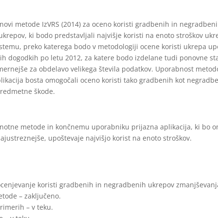
 osnovi metode IzVRS (2014) za oceno koristi gradbenih in negradb
repov, ki bodo predstavljali najvišje koristi na enoto stroškov ukrepa
temu, preko katerega bodo v metodologiji ocene koristi ukrepa upoš
h dogodkih po letu 2012, za katere bodo izdelane tudi ponovne sta
mernejše za obdelavo velikega števila podatkov. Uporabnost metodol
in aplikacija bosta omogočali oceno koristi tako gradbenih kot negr
predmetne škode.
 enotne metode in končnemu uporabniku prijazna aplikacija, ki bo o
ajustreznejše, upoštevaje najvišjo korist na enoto stroškov.
 ocenjevanje koristi gradbenih in negradbenih ukrepov zmanjševanj
etode – zaključeno.
rimerih – v teku.