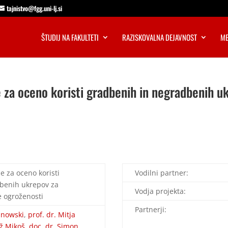
tajnistvo@fgg.uni-lj.si
ŠTUDIJ NA FAKULTETI
RAZISKOVALNA DEJAVNOST
ME
za oceno koristi gradbenih in negradbenih u
 za oceno koristi
Vodilni partner:
benih ukrepov za
Vodja projekta:
 ogroženosti
Partnerji:
anowski
,
prof. dr. Mitja
až Mikoš
,
doc. dr. Simon