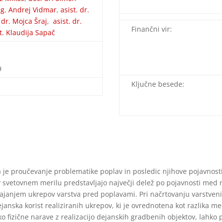
ag. Andrej Vidmar
,
asist. dr.
. dr. Mojca Šraj
,
asist. dr.
Finančni vir:
t. Klaudija Sapač
9
Ključne besede:
je proučevanje problematike poplav in posledic njihove pojavnosti 
v svetovnem merilu predstavljajo največji delež po pojavnosti med
vajanjem ukrepov varstva pred poplavami. Pri načrtovanju varstveni
 dejanska korist realiziranih ukrepov, ki je ovrednotena kot razlik
o fizične narave z realizacijo dejanskih gradbenih objektov, lahko p