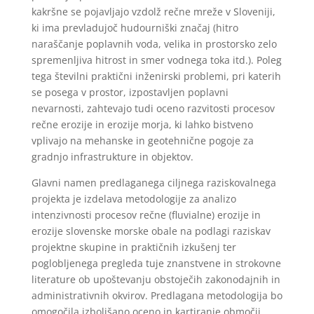
kakršne se pojavljajo vzdolž rečne mreže v Sloveniji,
ki ima prevladujoč hudourniški značaj (hitro
naraščanje poplavnih voda, velika in prostorsko zelo
spremenljiva hitrost in smer vodnega toka itd.). Poleg
tega številni praktični inženirski problemi, pri katerih
se posega v prostor, izpostavljen poplavni
nevarnosti, zahtevajo tudi oceno razvitosti procesov
rečne erozije in erozije morja, ki lahko bistveno
vplivajo na mehanske in geotehnične pogoje za
gradnjo infrastrukture in objektov.
Glavni namen predlaganega ciljnega raziskovalnega
projekta je izdelava metodologije za analizo
intenzivnosti procesov rečne (fluvialne) erozije in
erozije slovenske morske obale na podlagi raziskav
projektne skupine in praktičnih izkušenj ter
poglobljenega pregleda tuje znanstvene in strokovne
literature ob upoštevanju obstoječih zakonodajnih in
administrativnih okvirov. Predlagana metodologija bo
omogočila izboljšano oceno in kartiranje območij