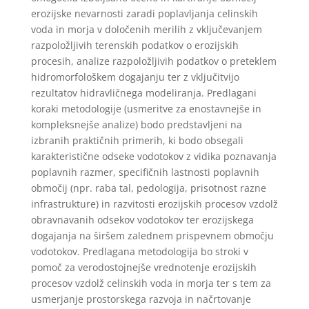
erozijske nevarnosti zaradi poplavljanja celinskih
voda in morja v določenih merilih z vključevanjem
razpoložljivih terenskih podatkov o erozijskih
procesih, analize razpoložljivih podatkov o preteklem
hidromorfološkem dogajanju ter z vključitvijo
rezultatov hidravličnega modeliranja. Predlagani
koraki metodologije (usmeritve za enostavnejše in
kompleksnejše analize) bodo predstavljeni na
izbranih praktičnih primerih, ki bodo obsegali
karakteristične odseke vodotokov z vidika poznavanja
poplavnih razmer, specifičnih lastnosti poplavnih
območij (npr. raba tal, pedologija, prisotnost razne
infrastrukture) in razvitosti erozijskih procesov vzdolž
obravnavanih odsekov vodotokov ter erozijskega
dogajanja na širšem zalednem prispevnem območju
vodotokov. Predlagana metodologija bo stroki v
pomoč za verodostojnejše vrednotenje erozijskih
procesov vzdolž celinskih voda in morja ter s tem za
usmerjanje prostorskega razvoja in načrtovanje