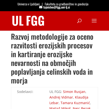
Univerza v Ljubljani
|
Fakulteta za gradbeništvo in geodezijo
tajnistvo@fgg.uni-lj.si
Open
Razvoj metodologije za oceno
razvitosti erozijskih procesov
in kartiranje erozijske
nevarnosti na območjih
poplavljanja celinskih voda in
morja
Sodelavci:
UL FGG:
Simon Rusjan
,
Andrej Vidmar
,
Klaudija
Lebar
,
Tamara Kuzmanić
,
Matjaž Mikoš
,
Nejc Bezak
,