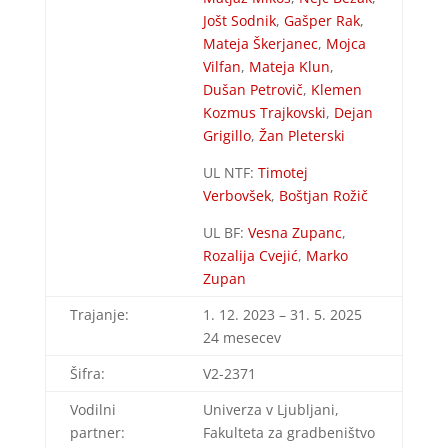
Jošt Sodnik
,
Gašper Rak
,
Mateja Škerjanec
,
Mojca
Vilfan
,
Mateja Klun
,
Dušan Petrovič
,
Klemen
Kozmus Trajkovski
,
Dejan
Grigillo
,
Žan Pleterski
UL NTF:
Timotej
Verbovšek
,
Boštjan Rožič
UL BF:
Vesna Zupanc
,
Rozalija Cvejić
,
Marko
Zupan
Trajanje:
1. 12. 2023 – 31. 5. 2025
24 mesecev
Šifra:
V2-2371
Vodilni
Univerza v Ljubljani,
partner:
Fakulteta za gradbeništvo