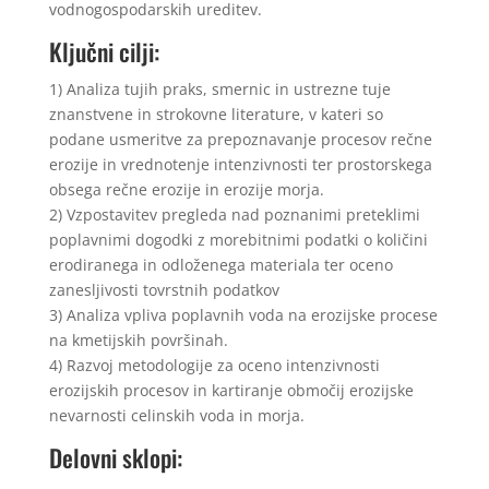
vodnogospodarskih ureditev.
Ključni cilji:
1) Analiza tujih praks, smernic in ustrezne tuje
znanstvene in strokovne literature, v kateri so
podane usmeritve za prepoznavanje procesov rečne
erozije in vrednotenje intenzivnosti ter prostorskega
obsega rečne erozije in erozije morja.
2) Vzpostavitev pregleda nad poznanimi preteklimi
poplavnimi dogodki z morebitnimi podatki o količini
erodiranega in odloženega materiala ter oceno
zanesljivosti tovrstnih podatkov
3) Analiza vpliva poplavnih voda na erozijske procese
na kmetijskih površinah.
4) Razvoj metodologije za oceno intenzivnosti
erozijskih procesov in kartiranje območij erozijske
nevarnosti celinskih voda in morja.
Delovni sklopi: