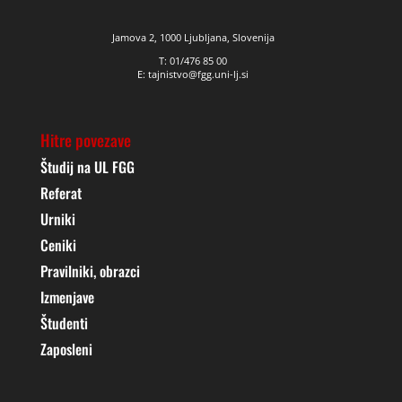
Jamova 2, 1000 Ljubljana, Slovenija
T: 01/476 85 00
E: tajnistvo@fgg.uni-lj.si
Hitre povezave
Študij na UL FGG
Referat
Urniki
Ceniki
Pravilniki, obrazci
Izmenjave
Študenti
Zaposleni