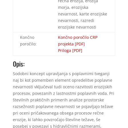
rečna erozija, erozija
morja, erozijska
nevarnost, karte erozijske
nevarnosti, razredi
erozijske nevarnosti
Končno
Končno poročilo CRP
poročilo:
projekta [PDF]
Priloga [PDF]
Opis:
Sodobni koncept upravljanja s poplavnimi tveganji
naj bi kot pomemben element opredelitve poplavne
nevarnosti vključeval tudi oceno razvitosti erozijskih
procesov, povezanih z lastnostmi poplavnih voda. Pri
številnih praktičnih primerih analize prostorske
razsežnosti poplavne nevarnosti se pojavljajo težave
pri oceni pričakovanega obsega procesov rečne
erozije, ki lahko povzročajo številne težave, še
posebej v povezavi s hidravličnimi razmerami,