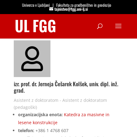
Univerza v Ljubljani
|
Fakulteta za gradbeništvo in geodezijo
tajnistvo@fgg.uni-lj.si
Open
izr. prof. dr. Jerneja Češarek Kolšek, univ. dipl. inž.
grad.
Asistent z doktoratom - Asistent z doktoratom
(pedagoški)
organizacijska enota:
Katedra za masivne in
lesene konstrukcije
telefon:
+386 1 4768 607