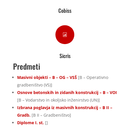
Cobiss

Sicris
Predmeti
Masivni objekti – B – OG – VSŠ
[B – Operativno
gradbeništvo (VS)]
Osnove betonskih in zidanih konstrukcij – B – VOI
[B – Vodarstvo in okoljsko inženirstvo (UN)]
Izbrana poglavja iz masivnih konstrukcij – B II –
Gradb.
[B II – Gradbeništvo]
Diplome I. st.
[]