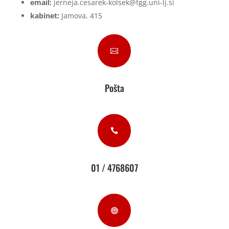
email:
jerneja.cesarek-kolsek@fgg.uni-lj.si
kabinet:
Jamova, 415

Pošta

01 / 4768607
