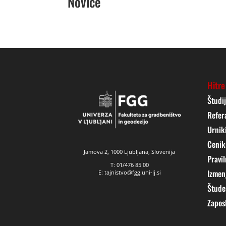
Novice
Hitre
Študi
Refer
Urnik
Cenik
Jamova 2, 1000 Ljubljana, Slovenija
Pravil
T: 01/476 85 00
Izmen
E: tajnistvo@fgg.uni-lj.si
Štude
Zapos