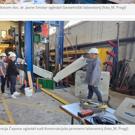
dstvom doc. dr. Jasne Smolar ogledali Geotehniški laboratorij (foto_M. Pregl)
cija Čepona ogledali tudi Konstrukcijsko prometni laboratorij (foto_M. Pregl)