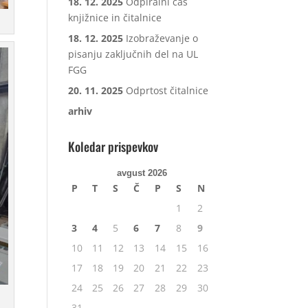
18. 12. 2025
Odpiralni čas
knjižnice in čitalnice
18. 12. 2025
Izobraževanje o
pisanju zaključnih del na UL
FGG
20. 11. 2025
Odprtost čitalnice
arhiv
Koledar prispevkov
avgust 2026
P
T
S
Č
P
S
N
1
2
3
4
5
6
7
8
9
10
11
12
13
14
15
16
17
18
19
20
21
22
23
24
25
26
27
28
29
30
31