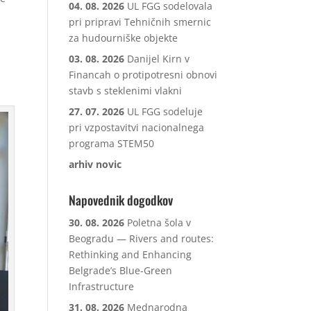
04. 08. 2026
UL FGG sodelovala
pri pripravi Tehničnih smernic
za hudourniške objekte
03. 08. 2026
Danijel Kirn v
Financah o protipotresni obnovi
stavb s steklenimi vlakni
27. 07. 2026
UL FGG sodeluje
pri vzpostavitvi nacionalnega
programa STEM50
arhiv novic
Napovednik dogodkov
30. 08. 2026
Poletna šola v
Beogradu — Rivers and routes:
Rethinking and Enhancing
Belgrade’s Blue-Green
Infrastructure
31. 08. 2026
Mednarodna