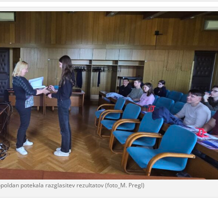
opoldan potekala razglasitev rezultatov (foto_M. Pregl)