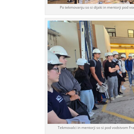
Po tekmovanju so si dijaki in mentorji pod vo
Tekmovalci in mentorji so si pod vodstvom Fran