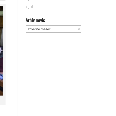
« Jul
Arhiv novic
Arhiv
novic