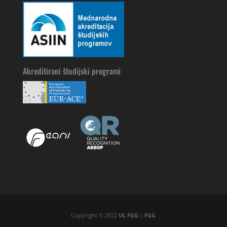
Akreditirani študijski programi
Copyright © 2022
UL FGG
|
FGG