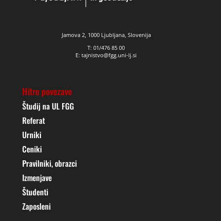
Jamova 2, 1000 Ljubljana, Slovenija
T: 01/476 85 00
E: tajnistvo@fgg.uni-lj.si
Hitre povezave
Študij na UL FGG
Referat
Urniki
Ceniki
Pravilniki, obrazci
Izmenjave
Študenti
Zaposleni