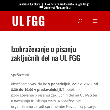
Univerza v Ljubljani
|
Fakulteta za gradbeništvo in geodezijo
tajnistvo@fgg.uni-lj.si
Open
Izobraževanje o pisanju
zaključnih del na UL FGG
Spoštovani,
obveščamo vas, da bo
v ponedeljek, 22. 12. 2025, od
8.30 do 10.00 v predavalnici JI/1
potekalo
izobraževanje o pisanju zaključnih del na UL FGG ter
o navajanju in iskanju virov. Izobraževanje
organiziramo zaradi spremembe Navodil za pisanje