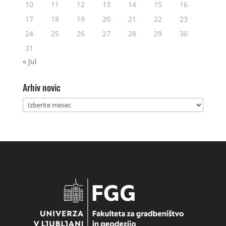
10
11
12
13
14
15
16
17
18
19
20
21
22
23
24
25
26
27
28
29
30
31
« Jul
Arhiv novic
Arhiv
novic