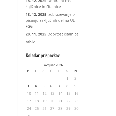
18. 12. 2025
Odpiralni čas
knjižnice in čitalnice
18. 12. 2025
Izobraževanje o
pisanju zaključnih del na UL
FGG
20. 11. 2025
Odprtost čitalnice
arhiv
Koledar prispevkov
avgust 2026
P
T
S
Č
P
S
N
1
2
3
4
5
6
7
8
9
10
11
12
13
14
15
16
17
18
19
20
21
22
23
24
25
26
27
28
29
30
31