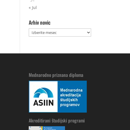
« Jul
Arhiv novic
Arhiv
novic
Mednarodno priznana diploma
Akreditirani študijski programi