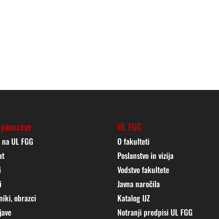
 povezave
UL FGG
j na UL FGG
O fakulteti
at
Poslanstvo in vizija
i
Vodstvo fakultete
i
Javna naročila
niki, obrazci
Katalog IJZ
jave
Notranji predpisi UL FGG