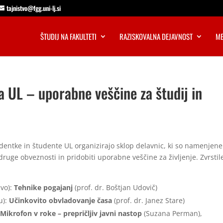
tajnistvo@fgg.uni-lj.si
ŠTUDIJ NA FAKULTETI
RAZISKOVALNA DEJAVNOST
ME
 UL – uporabne veščine za študij in
dentke in študente UL organizirajo sklop delavnic, ki so namenjene
n druge obveznosti in pridobiti uporabne veščine za življenje. Zvrstil
ivo):
Tehnike pogajanj
(prof. dr. Boštjan Udovič)
u):
Učinkovito obvladovanje časa
(prof. dr. Janez Stare)
:
Mikrofon v roke – prepričljiv javni nastop
(Suzana Perman),