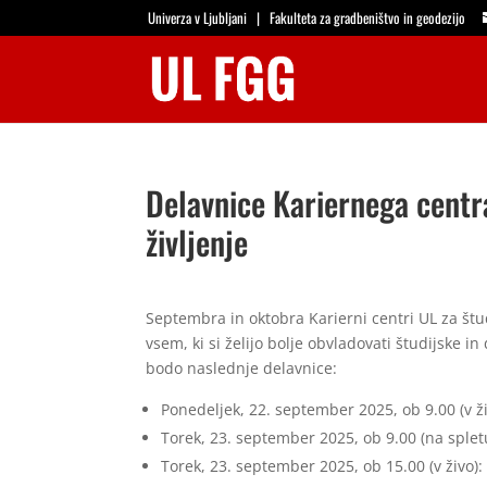
Univerza v Ljubljani
|
Fakulteta za gradbeništvo in geodezijo
Delavnice Kariernega centra
življenje
Septembra in oktobra Karierni centri UL za štu
vsem, ki si želijo bolje obvladovati študijske i
bodo naslednje delavnice:
Ponedeljek, 22. september 2025, ob 9.00 (v ž
Torek, 23. september 2025, ob 9.00 (na splet
Torek, 23. september 2025, ob 15.00 (v živo)