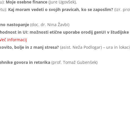
u):
Moje osebne finance
(Jure Ugovšek),
etu):
Kaj moram vedeti o svojih pravicah, ko se zaposlim?
(izr. pro
vno nastopanje
(doc. dr. Nina Žavbi)
ihodnost in UI: možnosti etične uporabe orodij genUI v študijske
Več informacij
kovito, bolje in z manj stresa?
(asist. Neža Podlogar) – ura in lokaci
ehnike govora in retorika
(prof. Tomaž Gubenšek)