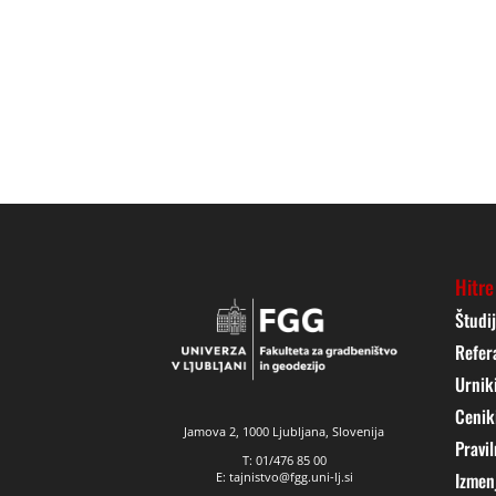
Hitre
Študi
Refer
Urnik
Cenik
Jamova 2, 1000 Ljubljana, Slovenija
Pravil
T: 01/476 85 00
Izmen
E: tajnistvo@fgg.uni-lj.si