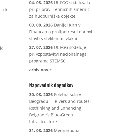
04. 08. 2026
UL FGG sodelovala
pri pripravi Tehničnih smernic
f. dr.
za hudourniške objekte
03. 08. 2026
Danijel Kirn v
Financah o protipotresni obnovi
stavb s steklenimi vlakni
27. 07. 2026
UL FGG sodeluje
ja
pri vzpostavitvi nacionalnega
programa STEM50
arhiv novic
Napovednik dogodkov
30. 08. 2026
Poletna šola v
Beogradu — Rivers and routes:
Rethinking and Enhancing
Belgrade’s Blue-Green
Infrastructure
31. 08. 2026
Mednarodna