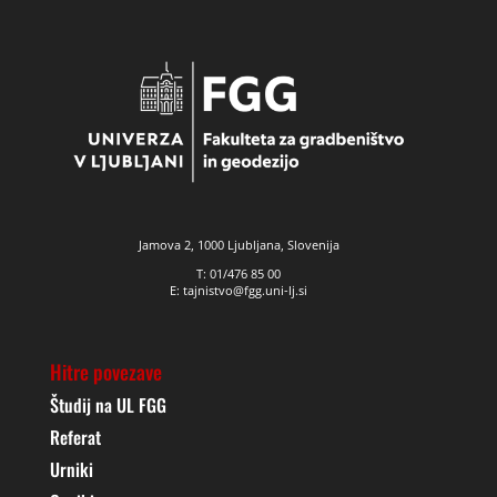
Jamova 2, 1000 Ljubljana, Slovenija
T: 01/476 85 00
E: tajnistvo@fgg.uni-lj.si
Hitre povezave
Študij na UL FGG
Referat
Urniki