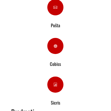

Pošta

Cobiss

Sicris