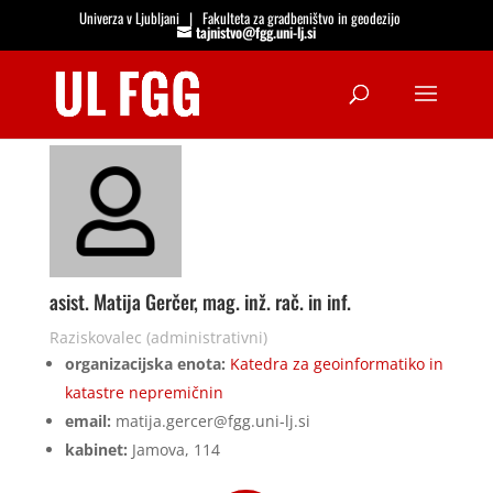
Univerza v Ljubljani
|
Fakulteta za gradbeništvo in geodezijo
tajnistvo@fgg.uni-lj.si
Open
asist. Matija Gerčer, mag. inž. rač. in inf.
Raziskovalec (administrativni)
organizacijska enota:
Katedra za geoinformatiko in
katastre nepremičnin
email:
matija.gercer@fgg.uni-lj.si
kabinet:
Jamova, 114