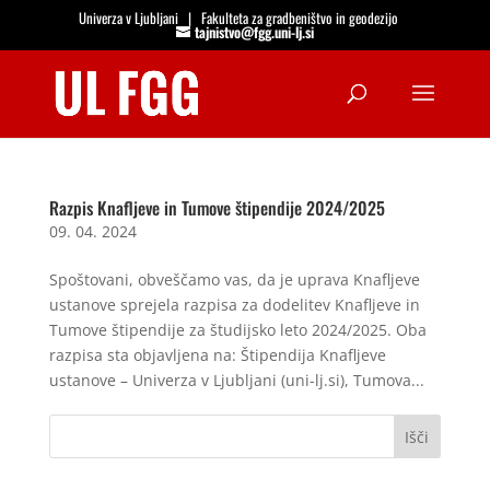
Univerza v Ljubljani
|
Fakulteta za gradbeništvo in geodezijo
tajnistvo@fgg.uni-lj.si
Open
Razpis Knafljeve in Tumove štipendije 2024/2025
09. 04. 2024
Spoštovani, obveščamo vas, da je uprava Knafljeve
ustanove sprejela razpisa za dodelitev Knafljeve in
Tumove štipendije za študijsko leto 2024/2025. Oba
razpisa sta objavljena na: Štipendija Knafljeve
ustanove – Univerza v Ljubljani (uni-lj.si), Tumova...