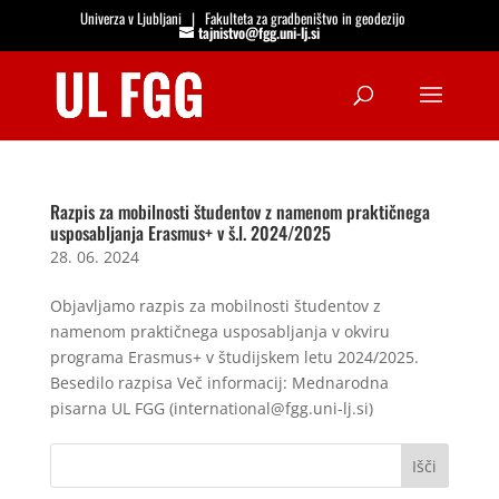
Univerza v Ljubljani
|
Fakulteta za gradbeništvo in geodezijo
tajnistvo@fgg.uni-lj.si
Open
Razpis za mobilnosti študentov z namenom praktičnega
usposabljanja Erasmus+ v š.l. 2024/2025
28. 06. 2024
Objavljamo razpis za mobilnosti študentov z
namenom praktičnega usposabljanja v okviru
programa Erasmus+ v študijskem letu 2024/2025.
Besedilo razpisa Več informacij: Mednarodna
pisarna UL FGG (international@fgg.uni-lj.si)