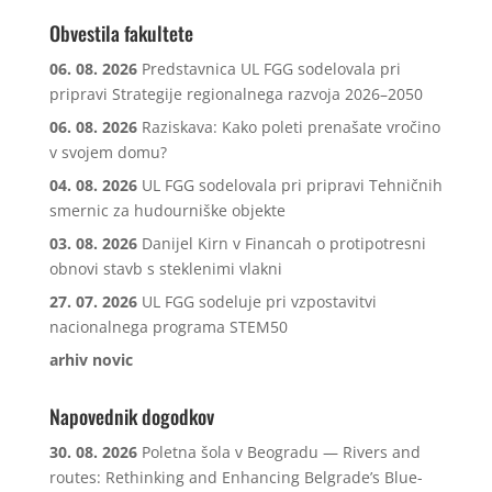
Obvestila fakultete
06. 08. 2026
Predstavnica UL FGG sodelovala pri
pripravi Strategije regionalnega razvoja 2026–2050
06. 08. 2026
Raziskava: Kako poleti prenašate vročino
v svojem domu?
04. 08. 2026
UL FGG sodelovala pri pripravi Tehničnih
smernic za hudourniške objekte
03. 08. 2026
Danijel Kirn v Financah o protipotresni
obnovi stavb s steklenimi vlakni
27. 07. 2026
UL FGG sodeluje pri vzpostavitvi
nacionalnega programa STEM50
arhiv novic
Napovednik dogodkov
30. 08. 2026
Poletna šola v Beogradu — Rivers and
routes: Rethinking and Enhancing Belgrade’s Blue-