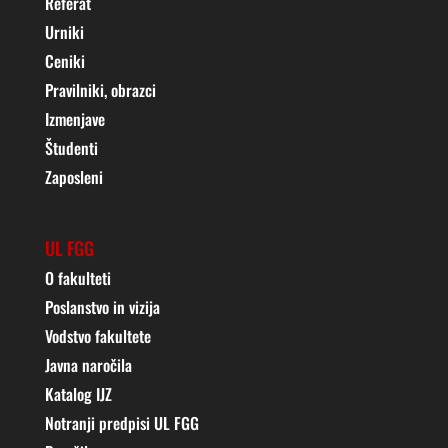
Referat
Urniki
Ceniki
Pravilniki, obrazci
Izmenjave
Študenti
Zaposleni
UL FGG
O fakulteti
Poslanstvo in vizija
Vodstvo fakultete
Javna naročila
Katalog IJZ
Notranji predpisi UL FGG