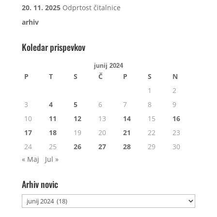
20. 11. 2025
Odprtost čitalnice
arhiv
Koledar prispevkov
junij 2024
P
T
S
Č
P
S
N
1
2
3
4
5
6
7
8
9
10
11
12
13
14
15
16
17
18
19
20
21
22
23
24
25
26
27
28
29
30
« Maj
Jul »
Arhiv novic
Arhiv
novic