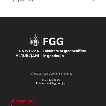
novic
Jamova 2, 1000 Ljubljana, Slovenija
T: 01/476 85 00
E: tajnistvo@fgg.uni-lj.si
Hitre povezave