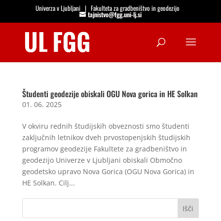
Univerza v Ljubljani
|
Fakulteta za gradbeništvo in geodezijo
tajnistvo@fgg.uni-lj.si
Open
Študenti geodezije obiskali OGU Nova gorica in HE Solkan
01. 06. 2025
V okviru rednih študijskih obveznosti smo študenti
zaključnih letnikov dveh prvostopenjskih študijskih
programov geodezije Fakultete za gradbeništvo in
geodezijo Univerze v Ljubljani obiskali Območno
geodetsko upravo Nova Gorica (OGU Nova Gorica) in
HE Solkan. Cilj...