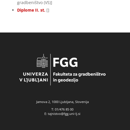
gradbeništvo (VS)]
Diplome II. st.
[]
Jamova 2, 1000 Ljubljana, Slovenija
T: 01/476 85 00
E: tajnistvo@fgg.uni-lj.si