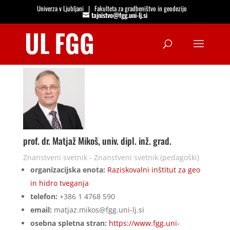
Univerza v Ljubljani
|
Fakulteta za gradbeništvo in geodezijo
tajnistvo@fgg.uni-lj.si
Open
prof. dr. Matjaž Mikoš, univ. dipl. inž. grad.
Znanstveni svetnik - Znanstveni svetnik (pedagoški)
organizacijska enota:
Raziskovalni inštitut za geo
in hidro tveganja
telefon:
+386 1 4768 590
email:
matjaz.mikos@fgg.uni-lj.si
osebna spletna stran:
https://www.fgg.uni-