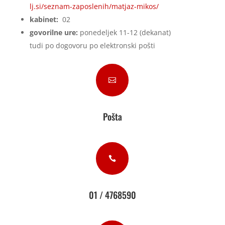
lj.si/seznam-zaposlenih/matjaz-mikos/
kabinet:
02
govorilne ure:
ponedeljek 11-12 (dekanat)
tudi po dogovoru po elektronski pošti

Pošta

01 / 4768590