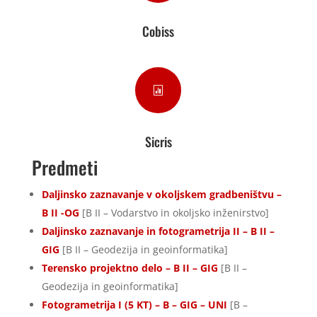
Cobiss

Sicris
Predmeti
Daljinsko zaznavanje v okoljskem gradbeništvu –
B II -OG
[B II – Vodarstvo in okoljsko inženirstvo]
Daljinsko zaznavanje in fotogrametrija II – B II –
GIG
[B II – Geodezija in geoinformatika]
Terensko projektno delo – B II – GIG
[B II –
Geodezija in geoinformatika]
Fotogrametrija I (5 KT) – B – GIG – UNI
[B –