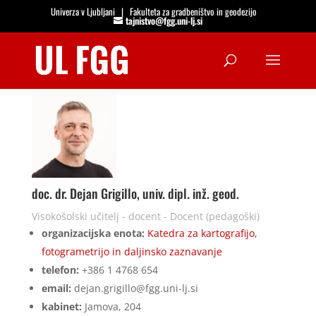
Univerza v Ljubljani
|
Fakulteta za gradbeništvo in geodezijo
tajnistvo@fgg.uni-lj.si
Open
doc. dr. Dejan Grigillo, univ. dipl. inž. geod.
Visokošolski učitelj - docent - Docent (pedagoški)
organizacijska enota:
Katedra za kartografijo,
fotogrametrijo in daljinsko zaznavanje
telefon:
+386 1 4768 654
email:
dejan.grigillo@fgg.uni-lj.si
kabinet:
Jamova, 204