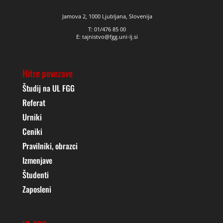
Jamova 2, 1000 Ljubljana, Slovenija
T: 01/476 85 00
E: tajnistvo@fgg.uni-lj.si
Hitre povezave
Študij na UL FGG
Referat
Urniki
Ceniki
Pravilniki, obrazci
Izmenjave
Študenti
Zaposleni