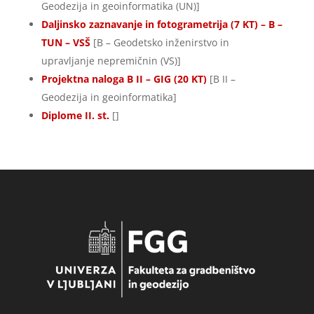
Geodezija in geoinformatika (UN)]
Daljinsko zaznavanje in fotogrametrija (7 KT) – B –
TUN – VSŠ
[B – Geodetsko inženirstvo in
upravljanje nepremičnin (VS)]
Projektna naloga B II – GIG (20 KT)
[B II –
Geodezija in geoinformatika]
Diplome II. st.
[]