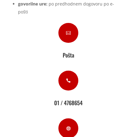
govorilne ure:
po predhodnem dogovoru po e-
pošti

Pošta

01 / 4768654
