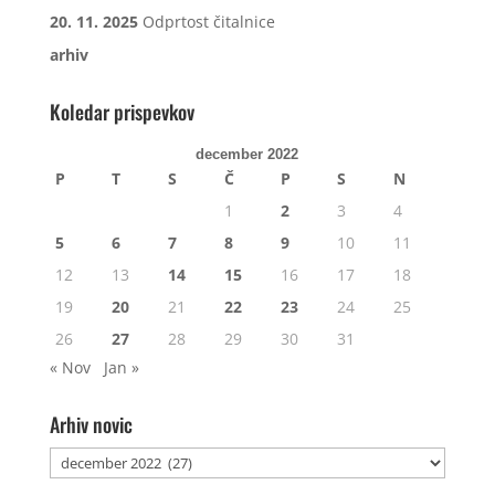
20. 11. 2025
Odprtost čitalnice
arhiv
Koledar prispevkov
december 2022
P
T
S
Č
P
S
N
1
2
3
4
5
6
7
8
9
10
11
12
13
14
15
16
17
18
19
20
21
22
23
24
25
26
27
28
29
30
31
« Nov
Jan »
Arhiv novic
Arhiv
novic