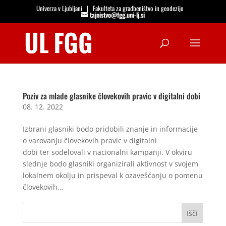
Univerza v Ljubljani
|
Fakulteta za gradbeništvo in geodezijo
tajnistvo@fgg.uni-lj.si
Open
Poziv za mlade glasnike človekovih pravic v digitalni dobi
08. 12. 2022
Izbrani glasniki bodo pridobili znanje in informacije
o varovanju človekovih pravic v digitalni
dobi ter sodelovali v nacionalni kampanji. V okviru
slednje bodo glasniki organizirali aktivnost v svojem
lokalnem okolju in prispeval k ozaveščanju o pomenu
človekovih...