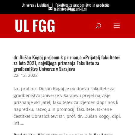
Univerza v Ljubljani
|
Fakulteta za gradbeništvo in geodezijo
tajnistvo@fgg.uni-lj.si
Open
dr. Dušan Kogoj prejemnik priznanja »Prijatelj fakultete«
za leto 2021, najvišjega priznanja Fakultete za
gradbeništvo Univerze v Sarajevu
22. 12. 2022
Izr. prof. dr. Dušan Kogoj je ob dnevu Fakultete za
gradbeništvo Univerze v Sarajevu prejel najvišje
priznanje »Prijatelj fakultete« za izjemen doprinos k
napredku, razvoju in promociji fakultete. Iskrene
čestitke! Obrazložitev: Izr. prof. dr. Dušan Kogoj, dipl.
inž....