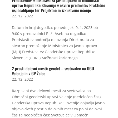
Predstavitev Ministrstva za javno upravo in Geodetske
uprave Republike Slovenije v okviru predmetov Praktično
usposabljanje ter Projektno in izkustveno učenje
22. 12. 2022
Datum in kraj dogodka: ponedeljek, 9. 1. 2023 ob
9:00 v predavalnici P-I/1 Vsebina dogodka:
Predstavitev področja delovanja Direktorata za
stvarno premoženje Ministrstva za javno upravo
(MJU) Predstavitev Geodetske uprave Republike
Slovenije (GURS) Možnosti kariernega...
2 prosti delovni mesti: geodet – svetovalec na OGU
Velenje in v GP Žalec
22. 12. 2022
Razpisani dve delovni mesti za svetovalca na
Območni geodetski upravi Velenje (nedoločen čas)
Geodetska uprava Republike Slovenije objavlja javno
objavo dveh prostih delovnih mest za polni delovni
čas za nedoločen čas: Svetovalec v Območni