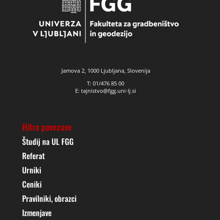
Jamova 2, 1000 Ljubljana, Slovenija
T: 01/476 85 00
E: tajnistvo@fgg.uni-lj.si
Hitre povezave
Študij na UL FGG
Referat
Urniki
Ceniki
Pravilniki, obrazci
Izmenjave