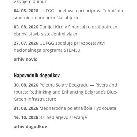
v svojem domu?
04. 08. 2026
UL FGG sodelovala pri pripravi Tehničnih
smernic za hudourniške objekte
03. 08. 2026
Danijel Kirn v Financah o protipotresni
obnovi stavb s steklenimi vlakni
27. 07. 2026
UL FGG sodeluje pri vzpostavitvi
nacionalnega programa STEM50
arhiv novic
Napovednik dogodkov
30. 08. 2026
Poletna šola v Beogradu — Rivers and
routes: Rethinking and Enhancing Belgrade’s Blue-
Green Infrastructure
31. 08. 2026
Mednarodna poletna šola HydRoData
16. 10. 2026
37. Sedlarjevo srečanje
arhiv dogodkov