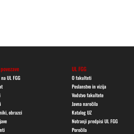
 povezave
UL FGG
j na UL FGG
O fakulteti
at
Poslanstvo in vizija
i
Vodstvo fakultete
i
Javna naročila
niki, obrazci
Katalog IJZ
jave
Notranji predpisi UL FGG
nti
Poročila