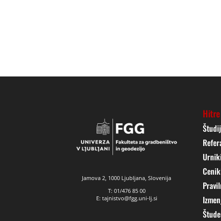
Hitre
Študi
Refer
Urnik
Cenik
Jamova 2, 1000 Ljubljana, Slovenija
Pravil
T: 01/476 85 00
Izmen
E: tajnistvo@fgg.uni-lj.si
Štude