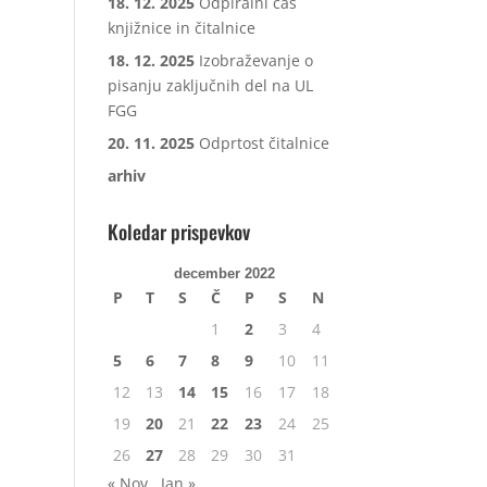
18. 12. 2025
Odpiralni čas
knjižnice in čitalnice
18. 12. 2025
Izobraževanje o
pisanju zaključnih del na UL
FGG
20. 11. 2025
Odprtost čitalnice
arhiv
Koledar prispevkov
december 2022
P
T
S
Č
P
S
N
1
2
3
4
5
6
7
8
9
10
11
12
13
14
15
16
17
18
19
20
21
22
23
24
25
26
27
28
29
30
31
« Nov
Jan »