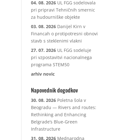
04. 08. 2026
UL FGG sodelovala
pri pripravi Tehničnih smernic
za hudourniške objekte
03. 08. 2026
Danijel Kirn v
Financah o protipotresni obnovi
stavb s steklenimi vlakni
27. 07. 2026
UL FGG sodeluje
pri vzpostavitvi nacionalnega
programa STEM50
arhiv novic
Napovednik dogodkov
30. 08. 2026
Poletna šola v
Beogradu — Rivers and routes:
Rethinking and Enhancing
Belgrade’s Blue-Green
Infrastructure
31. 08. 2026
Mednarodna