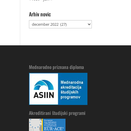
Arhiv novic
Arhiv
novic
Mednarodno priznana diploma
Akreditirani študijski programi