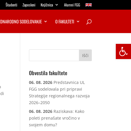
Študenti
Zaposleni
Knjižnica
Alumni FGG
DNARODNO SODELOVANJE
O FAKULTETI
Open
Obvestila fakultete
06. 08. 2026
Predstavnica UL
o
FGG sodelovala pri pripravi
udi
Strategije regionalnega razvoja
2026–2050
06. 08. 2026
Raziskava: Kako
poleti prenašate vročino v
svojem domu?