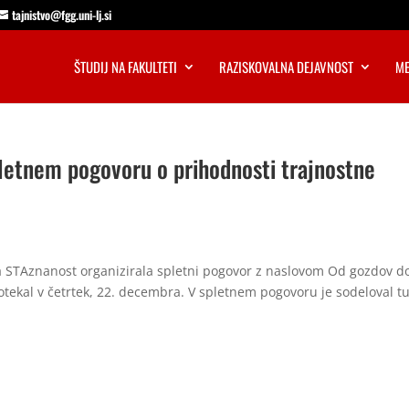
tajnistvo@fgg.uni-lj.si
ŠTUDIJ NA FAKULTETI
RAZISKOVALNA DEJAVNOST
ME
pletnem pogovoru o prihodnosti trajnostne
kta STAznanost organizirala spletni pogovor z naslovom Od gozdov d
otekal v četrtek, 22. decembra. V spletnem pogovoru je sodeloval t