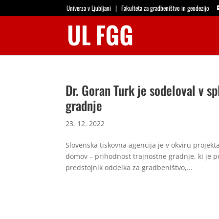
Univerza v Ljubljani
|
Fakulteta za gradbeništvo in geodezijo
Dr. Goran Turk je sodeloval v s
gradnje
23. 12. 2022
Slovenska tiskovna agencija je v okviru proje
domov – prihodnost trajnostne gradnje, ki je p
predstojnik oddelka za gradbeništvo,...