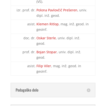
(VS).
izr. prof. dr.
Polona Pavlovčič Prešeren
, univ.
dipl. inž. geod.
asist.
Klemen Ritlop
, mag. inž. geod. in
geoinf.
doc. dr.
Oskar Sterle
, univ. dipl. inž.
geod.
prof. dr.
Bojan Stopar
, univ. dipl. inž.
geod.
asist.
Filip Viler
, mag. inž. geod. in
geoinf.
Pedagoško delo