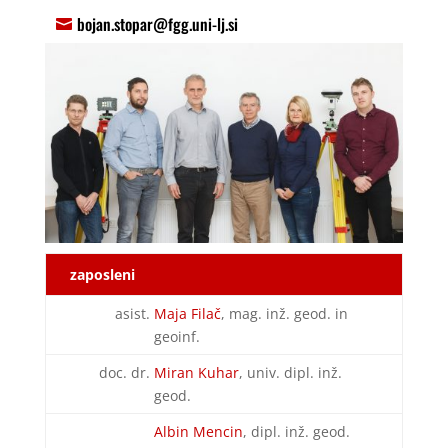
bojan.stopar@fgg.uni-lj.si
zaposleni
asist.
Maja Filač
, mag. inž. geod. in
geoinf.
doc. dr.
Miran Kuhar
, univ. dipl. inž.
geod.
Albin Mencin
, dipl. inž. geod.