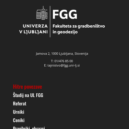
Jamova 2, 1000 Ljubljana, Slovenija
T: 01/476 85 00
E: tajnistvo@fgg.uni-lj.si
Hitre povezave
Študij na UL FGG
Referat
Urniki
Ceniki
Pravilniki, obrazci