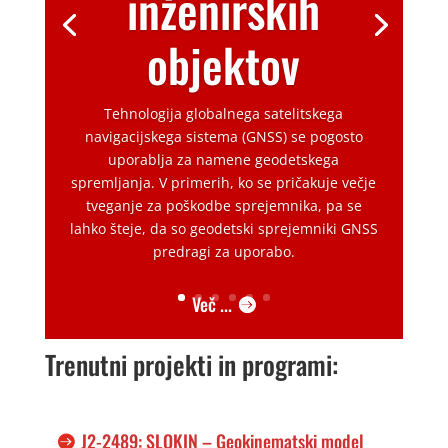
inženirskih
objektov
Tehnologija globalnega satelitskega
navigacijskega sistema (GNSS) se pogosto
uporablja za namene geodetskega
spremljanja. V primerih, ko se pričakuje večje
tveganje za poškodbe sprejemnika, pa se
lahko šteje, da so geodetski sprejemniki GNSS
predragi za uporabo.
Več ...
Trenutni projekti in programi:
J2-2489: SLOKIN – Geokinematski model