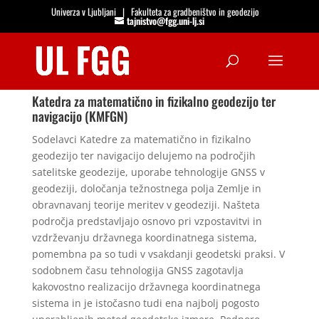
Univerza v Ljubljani
|
Fakulteta za gradbeništvo in geodezijo
tajnistvo@fgg.uni-lj.si
Open
Katedra za matematično in fizikalno geodezijo ter
navigacijo (KMFGN)
Sodelavci Katedre za matematično in fizikalno
geodezijo ter navigacijo delujemo na področjih
satelitske geodezije,
uporabe tehnologije GNSS v
geodeziji, določanja težnostnega polja Zemlje in
obravnavanj teorije meritev v geodeziji.
Našteta
področja predstavljajo osnovo pri vzpostavitvi in
vzdrževanju državnega koordinatnega sistema,
pomembna pa so
tudi v vsakdanji geodetski praksi. V
sodobnem času tehnologija GNSS zagotavlja
kakovostno realizacijo državnega
koordinatnega
sistema in je istočasno tudi ena najbolj pogosto