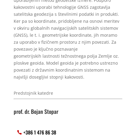
uporabljenih metod geodetske izmere. Podporo
kakovostni
uporabi tehnologije GNSS zagotavlja
satelitska geodezija s številnimi podatki in produkti.
Ker pa so koordinate,
pridobljene na osnovi meritev
v okviru globalnih navigacijskih satelitskih sistemov
(GNSS), le t. i. geometrijske
koordinate, jih moramo
za uporabo v fizičnem prostoru z njim povezati. Za
povezavo je ključno poznavanje
geometrijskih
lastnosti težnostnega polja Zemlje oz.
ploskve geoida. Model geoida je potrebno ustrezno
povezati z državnim
koordinatnim sistemom na
najvišji dosegljivi stopnji kakovosti.
Predstojnik katedre
prof. dr. Bojan Stopar
+386 1 476 86 38